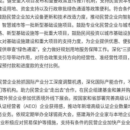
设。健全重大项目发布和重要政策宣传推介机制，支持民营资本
建设用地、资金支持以及行政审批绿色通道等政策便利。符合条
鼓励民营企业加大设备更新和技术改造力度，推动民营企业向智
、智慧城市等一批新型基础设施项目。鼓励专业化民营企业与城
路、新型基础设施等一批重大项目，鼓励民间投资以城市基础设
大对基础设施建设和重大项目的支持力度，为企业提供优惠、便
供审查“绿色通道”，全力做好规划用地服务保障工作。深化“三
资引导带动作用，对符合政策支持方向的经营性、准经营性项目
程预付款和进度款的支付比例。
民营企业抢抓国际产业分工深度调整机遇，深化国际产能合作，
等机构。助力民营企业“走出去”合作，在民企组建基金和兼并购
民营外贸企业参加优质境外线下展会。按国家和省部署完善高级认
证经营者（AEO）企业获得感，推动年新增高级认证企业数量
务业务。依规定期举办全球锡商大会，搭建海外企业家与本地企
员企业积极应对贸易保护等措施，支持有条件的民营企业加快产业