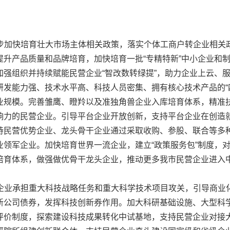
步加快培育壮大市场主体相关政策，落实个体工商户转企业相关政
提升产品质量和品牌培育，加快培育一批“专精特新”中小企业和
加强组织并持续赋能民营企业“智改数转绿提”，助力企业上云、
研发能力强、技术水平高、科技人员密集、拥有核心技术产品的“
业规模。完善雏鹰、瞪羚以及准独角兽企业入库培育体系，精准扶
响力的民营企业。引导平台企业开放创新，支持平台企业在创造
持民营优势企业、龙头骨干企业通过采取收购、参股、联合等多
业领军企业。加快培育世界一流企业，建立“政策服务包”制度，
育体系，做强做优骨干龙头企业，推动更多我市民营企业进入中国
企业承担重大科技战略任务和重大科学技术项目攻关，引导商业
新公司债券，发挥科技创新券作用。加大科研基础设施、大型科
评价制度，探索建设科技成果转化中试基地，支持民营企业对接