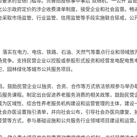
目要求的业绩门槛等。完善招投标事中事后“双随机、一公开”监
化公示政府定价的涉企收费清单制度，接受企业和社会监督。畅
合采取市场监管、行业监管、信用监管等手段实施联合惩戒，公
。落实在电力、电信、铁路、石油、天然气等重点行业和领域放
场竞争。支持民营企业以控股或参股形式投资和经营发电配电售
卫、园林绿化等城市公共服务项目。
目。鼓励民营企业以独资、合资、合作等方式依法依规参与举办
后服务课程。制定出台促进养老服务消费的相关政策，鼓励民营
成为区域性、综合性养老服务机构建设和运营管理的主体，建设
社会办医设置指引清单，并向社会公布，引导社会办医向康复、
经营等方式，参与基础设施和公共服务行业领域项目建设和运营