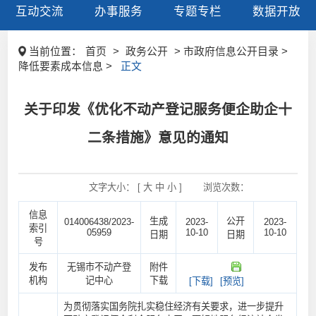
互动交流
办事服务
专题专栏
数据开放
当前位置：
首页
>
政务公开
> 市政府信息公开目录 >
降低要素成本信息 >
正文
关于印发《优化不动产登记服务便企助企十
二条措施》意见的通知
文字大小： [
大
中
小
]
浏览次数：
信息
生成
公开
014006438/2023-
2023-
2023-
索引
05959
10-10
10-10
日期
日期
号
发布
无锡市不动产登
附件
机构
记中心
下载
[下载]
[预览]
为贯彻落实国务院扎实稳住经济有关要求，进一步提升