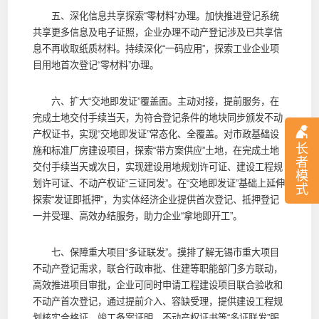
五、深化信息共享探索“零材料”办理。加快推进登记系统
共享更多信息及电子证照，企业办理不动产登记涉及已共享信
息不再收取纸质材料。持续深化“一码应用”，探索工业企业项
目用地首次登记“零材料”办理。
六、扩大“交地即发证”覆盖面。主动对接，提前服务，在
完成土地交付手续当天，为符合登记条件的地块同步颁发不动
产权证书，实现“交地即发证”常态化、全覆盖。对市政基础设
长
施和标准厂房建设项目，探索“带方案供应”土地，在完成土地
者
交付手续当天或次日，实现建设用地规划许可证、建设工程规
模
划许可证、不动产权证“三证同发”。在“交地即发证”基础上延伸
式
探索“发证即抵押”，为实体经济企业提供首次登记、抵押登记
一并受理、高效办结服务，助力企业“拿地即开工”。
七、保障重大项目“多证联发”。摸排了解无锡市重大项目
不动产登记需求，联合行政审批、住建等职能部门多方联动，
高效推进项目审批，企业可同时申请工程建设项目联合验收和
不动产首次登记，通过提前介入、容缺受理，提供建设工程规
划核实合格证、竣工备案证明、不动产权证书等“多证联发”服