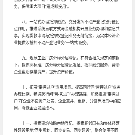
务，保障重大项目“建成即投用”。
八、一站式办理抵押融资。充分发挥不动产登记银行便民
点作用，推进系统直联方式与金融机构开展业务办理和信息共
享，实现贷款申请与抵押权登记业务无缝衔接，为实体经济企
业提供涉抵押不动产登记业务“一站式”服务。
九、规范工业厂房分幢分层登记。在符合相关规定的前提
下，提供高标准厂房分幢分层登记发证、抵押融资服务，帮助
企业盘活存量资产，提升资产价值。
十、拓展“带押过户”应用场景。提高同行间“带押过户”业务
办理比例，畅通跨行间“带押过户”办理路径，积极推进“带押过
户”在企业不良资产处置、企业兼并、重组、分设等场景中的应
用，降低企业发展成本。
十一、探索建筑物跨宗地登记。探索相邻国有和集体经营
性建设用地“同步规划、同步交易、同步建设”，整合使用不同