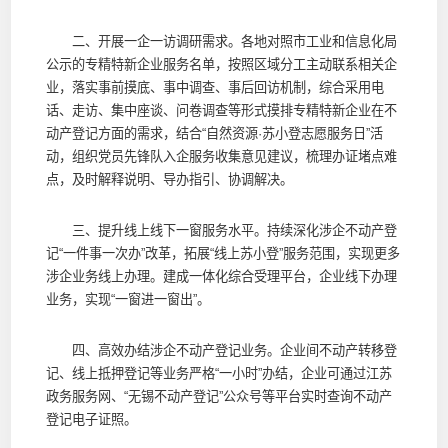
二、开展一企一访调研需求。各地对照市工业和信息化局
公示的专精特新企业服务名单，按照区域分工主动联系相关企
业，落实事前摸底、事中调查、事后回访机制，综合采用电
话、走访、集中座谈、问卷调查等形式摸排专精特新企业在不
动产登记方面的需求，结合“自然资源·苏小登志愿服务日”活
动，组织党员先锋队入企服务收集意见建议，梳理办证堵点难
点，及时解释说明、导办指引、协调解决。
三、提升线上线下一窗服务水平。持续深化涉企不动产登
记“一件事一次办”改革，拓展“线上苏小登”服务范围，实现更多
涉企业务线上办理。建成一体化综合受理平台，企业线下办理
业务，实现“一窗进一窗出”。
四、高效办结涉企不动产登记业务。企业间不动产转移登
记、线上抵押登记等业务严格“一小时”办结，企业可通过江苏
政务服务网、“无锡不动产登记”公众号等平台实时查询不动产
登记电子证照。