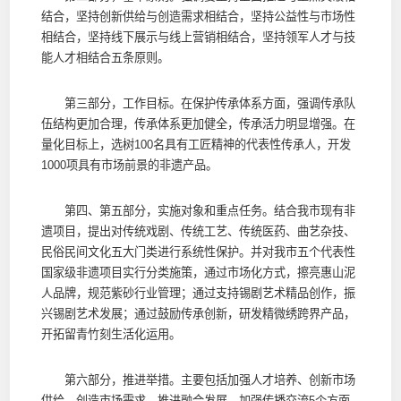
结合，坚持创新供给与创造需求相结合，坚持公益性与市场性
相结合，坚持线下展示与线上营销相结合，坚持领军人才与技
能人才相结合五条原则。
第三部分，工作目标。在保护传承体系方面，强调传承队
伍结构更加合理，传承体系更加健全，传承活力明显增强。在
量化目标上，选树100名具有工匠精神的代表性传承人，开发
1000项具有市场前景的非遗产品。
第四、第五部分，实施对象和重点任务。结合我市现有非
遗项目，提出对传统戏剧、传统工艺、传统医药、曲艺杂技、
民俗民间文化五大门类进行系统性保护。并对我市五个代表性
国家级非遗项目实行分类施策，通过市场化方式，擦亮惠山泥
人品牌，规范紫砂行业管理；通过支持锡剧艺术精品创作，振
兴锡剧艺术发展；通过鼓励传承创新，研发精微绣跨界产品，
开拓留青竹刻生活化运用。
第六部分，推进举措。主要包括加强人才培养、创新市场
供给、创造市场需求、推进融合发展、加强传播交流5个方面