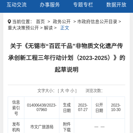
互动交流
办事服务
专题专栏
数据开放
当前位置：
首页
>
政务公开
> 市政府信息公开目录 >
重大决策预公开 > 解读 >
正文
关于《无锡市“百匠千品”非物质文化遗产传
承创新工程三年行动计划（2023-2025）》的
起草说明
文字大小： [
大
中
小
]
浏览次数：
信息
生成
公开
014006438/2023-
2023-
2023-
索引
07960
07-27
10-30
日期
日期
号
发布
附件
— —
市文广旅游局
机构
下载