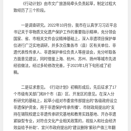
《行动计划》由市文广旅游局牵头负责起草，制定过程大
致经历了三个阶段。
一是调查研究。2022年10月份，我市在认真学习习近平总
书记关于非物质文化遗产保护工作的重要指示精神，充分领会
国家、省、市相关文件会议精神基础上，深入非遗项目保护单
位进行广泛实地调研，并多次召集各市（县）区有关单位、非
遗代表性传承人、非遗保护单位负责人等座谈会，充分听取各
方面意见建议，同时借鉴上海、杭州、苏州、扬州等城市先进
经验做法，经过多轮修改完善，于2023年1月下旬形成了初
稿。
二是征求意见。《行动计划》初稿形成后，先后征求了17
个市级有关部门和8个市（县）区、开发区的意见。在深入分
析研究的基础上，起草小组对市委宣传部提出的“各级政府设立
非遗保护资金，用于非遗保护传承传播”、市财政局提出的“支
持在锡院校建立非遗传承研究基地和教育实践基地、开办非遗
紧缺型专业，对符合文化产业相关政策的，视投入和社会经济
效益给予补助”、宜兴市政府提出的“建议删除‘紫砂产值三年翻