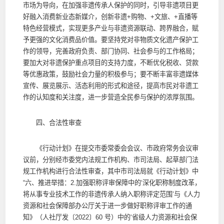
市场为导向，在加强非遗传承人保护的同时，引导非遗项目更
好融入消费新业态新媒介，创新非遗+购物、+文旅、+直播等
特色经营模式，实现更多产业与非遗资源联动、跨界融合，赋
予更强的文化消费品价值。要坚持党对非物质文化遗产保护工
作的领导，完善政府负责、部门协同、社会参与的工作格局；
要加大对非遗保护重点项目的支持力度，不断优化税收、贷款
等优惠政策，鼓励社会力量的积极参与；要不断丰富非遗媒体
宣传、展览展示、活态利用的形式和途径，提高市民对非遗工
作的认知度和关注度，进一步营造全民参与保护的浓厚氛围。
四、合法性审查
《行动计划》在提交市委常委会会议、市政府常务会议审
议前，分别经市委党内法规工作机构、市司法局、起草部门法
规工作机构进行合法性审查，其中市司法局就《行动计划》中
“六、推进举措：2.加强职称评审保障中的‘深化职称制度改革，
将从事专业技术工作的非遗传承人纳入职称评定范围’与《人力
资源和社会保障部办公厅关于进一步做好职称评审工作的通
知》（人社厅发〔2022〕60 号）中的‘省级人力资源和社会保