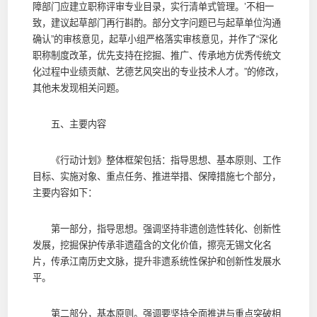
障部门应建立职称评审专业目录，实行清单式管理。’不相一
致，建议起草部门再行斟酌。部分文字问题已与起草单位沟通
确认”的审核意见，起草小组严格落实审核意见，并作了“深化
职称制度改革，优先支持在挖掘、推广、传承地方优秀传统文
化过程中业绩贡献、艺德艺风突出的专业技术人才。”的修改，
其他未发现相关问题。
五、主要内容
《行动计划》整体框架包括：指导思想、基本原则、工作
目标、实施对象、重点任务、推进举措、保障措施七个部分，
主要内容如下：
第一部分，指导思想。强调坚持非遗创造性转化、创新性
发展，挖掘保护传承非遗蕴含的文化价值，擦亮无锡文化名
片，传承江南历史文脉，提升非遗系统性保护和创新性发展水
平。
第二部分，基本原则。强调要坚持全面推进与重点突破相