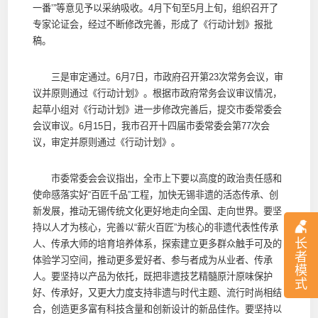
一番’”等意见予以采纳吸收。4月下旬至5月上旬，组织召开了
专家论证会，经过不断修改完善，形成了《行动计划》报批
稿。
三是审定通过。6月7日，市政府召开第23次常务会议，审
议并原则通过《行动计划》。根据市政府常务会议审议情况，
起草小组对《行动计划》进一步修改完善后，提交市委常委会
会议审议。6月15日，我市召开十四届市委常委会第77次会
议，审定并原则通过《行动计划》。
市委常委会会议指出，全市上下要以高度的政治责任感和
使命感落实好“百匠千品”工程，加快无锡非遗的活态传承、创
新发展，推动无锡传统文化更好地走向全国、走向世界。要坚
持以人才为核心，完善以“薪火百匠”为核心的非遗代表性传承
长
人、传承大师的培育培养体系，探索建立更多群众触手可及的
者
体验学习空间，推动更多爱好者、参与者成为从业者、传承
模
人。要坚持以产品为依托，既把非遗技艺精髓原汁原味保护
式
好、传承好，又更大力度支持非遗与时代主题、流行时尚相结
合，创造更多富有科技含量和创新设计的新品佳作。要坚持以