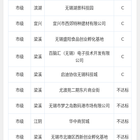
市级
滨湖
无锡湖景科技园
C
市级
宜兴
宜兴市西郊特种建材有限公司
C
市级
梁溪
无锡盛阳食品创业孵化基地
C
百脑汇（无锡）电子技术开发有限
市级
梁溪
C
公司
市级
梁溪
启迪协信无锡科技城
C
市级
梁溪
尤渡苑二期东片商业街
不达标
市级
梁溪
无锡市梦之岛数码港市场有限公司
不达标
市级
江阴
华中商贸城
不达标
市级
梁溪
无锡市北塘区西新创业孵化基地
不达标