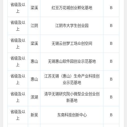
省级及以
梁溪
红豆万花城创业孵化基地
B
上
省级及以
江阴
江阴市大学生创业园
B
上
省级及以
梁溪
无锡云创梦工场众创空间
B
上
省级及以
惠山
无锡惠山软件园创业示范基地
B
上
省级及以
江苏无锡（惠山）生命产业科技创
惠山
B
上
业示范基地
省级及以
清华无锡研究院小微型企业创业创
滨湖
B
上
新基地
省级及以
新吴
东南科技创新中心
B
上