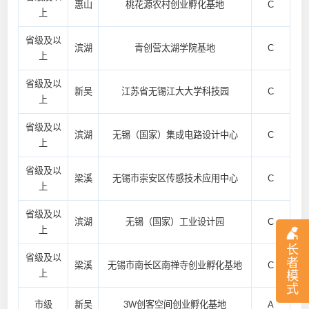
惠山
桃花源农村创业孵化基地
C
上
省级及以
滨湖
青创营太湖学院基地
C
上
省级及以
新吴
江苏省无锡江大大学科技园
C
上
省级及以
滨湖
无锡（国家）集成电路设计中心
C
上
省级及以
梁溪
无锡市崇安区传感技术应用中心
C
上
省级及以
滨湖
无锡（国家）工业设计园
C
上
长
省级及以
者
梁溪
无锡市南长区南禅寺创业孵化基地
C
上
模
式
市级
新吴
3W创客空间创业孵化基地
A