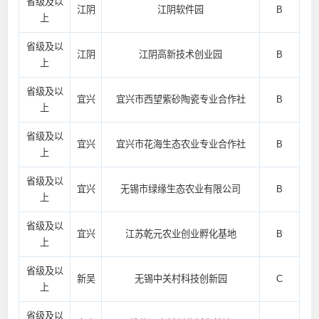
省级及以
江阴
江阴软件园
B
上
省级及以
江阴
江阴高新技术创业园
B
上
省级及以
宜兴
宜兴市西望紫砂陶瓷专业合作社
B
上
省级及以
宜兴
宜兴市花海生态农业专业合作社
B
上
省级及以
宜兴
无锡市绿缘生态农业有限公司
B
上
省级及以
宜兴
江苏乾元农业创业孵化基地
B
上
省级及以
新吴
无锡中关村科技创新园
C
上
省级及以