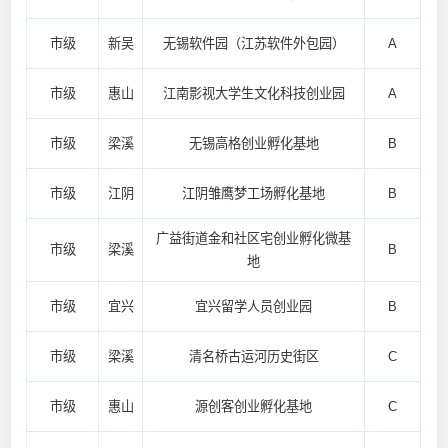
市级
新吴
无锡软件园（江苏软件外包园）
A
市级
惠山
江南影视大学生文化科技创业园
A
市级
梁溪
无锡高格创业孵化基地
B
市级
江阴
江阴雏鹰梦工场孵化基地
B
广益街道金和社区宅创业孵化微基
市级
梁溪
B
地
市级
宜兴
宜兴留学人员创业园
B
市级
梁溪
清名桥古运河历史街区
C
市级
惠山
源创客创业孵化基地
C