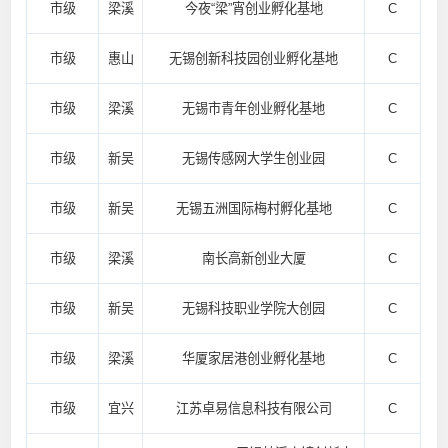
市级
梁溪
今夜“梁”宵创业孵化基地
C
市级
惠山
无锡创新科技园创业孵化基地
C
市级
梁溪
无锡市青年创业孵化基地
C
市级
新吴
无锡传感网大学生创业园
C
市级
新吴
无锡五洲国际梅村孵化基地
C
市级
梁溪
南长高新创业大厦
C
市级
新吴
无锡科技职业学院大创园
C
市级
梁溪
华厦家居港创业孵化基地
C
市级
宜兴
江苏卓易信息科技有限公司
C