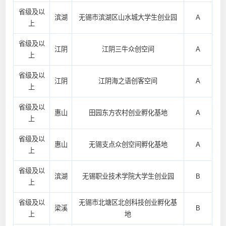
省级及以
滨湖
无锡市滨湖区山水城大学生创业园
A
上
省级及以
江阴
江阴三牛众创空间
A
上
省级及以
江阴
江阴海之语创客空间
A
上
省级及以
惠山
田园东方农村创业孵化基地
A
上
省级及以
惠山
无锡支点众创空间孵化基地
A
上
省级及以
滨湖
无锡职业技术学院大学生创业园
B
上
省级及以
无锡市北塘区北创科技创业孵化基
梁溪
B
上
地