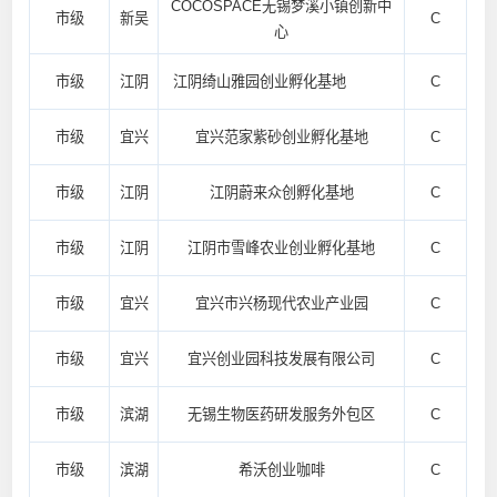
COCOSPACE无锡梦溪小镇创新中
市级
新吴
C
心
市级
江阴
江阴绮山雅园创业孵化基地
C
市级
宜兴
宜兴范家紫砂创业孵化基地
C
市级
江阴
江阴蔚来众创孵化基地
C
市级
江阴
江阴市雪峰农业创业孵化基地
C
市级
宜兴
宜兴市兴杨现代农业产业园
C
市级
宜兴
宜兴创业园科技发展有限公司
C
市级
滨湖
无锡生物医药研发服务外包区
C
市级
滨湖
希沃创业咖啡
C