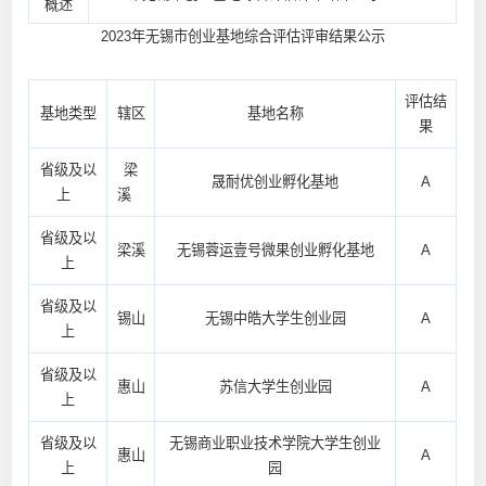
概述
2023年无锡市创业基地综合评估评审结果公示
评估结
基地类型
辖区
基地名称
果
省级及以
梁
晟耐优创业孵化基地
A
上
溪
省级及以
梁溪
无锡蓉运壹号微果创业孵化基地
A
上
省级及以
锡山
无锡中皓大学生创业园
A
上
省级及以
惠山
苏信大学生创业园
A
上
省级及以
无锡商业职业技术学院大学生创业
惠山
A
上
园