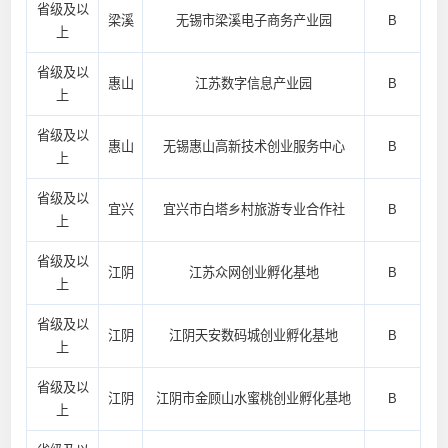
省级及以
梁溪
无锡市梁溪电子商务产业园
B
上
省级及以
惠山
江苏数字信息产业园
B
上
省级及以
惠山
无锡惠山高新技术创业服务中心
B
上
省级及以
宜兴
宜兴市白塔乡村旅游专业合作社
B
上
省级及以
江阴
江苏众网创业孵化基地
B
上
省级及以
江阴
江阴天安数码城创业孵化基地
B
上
省级及以
江阴
江阴市金顾山水蜜桃创业孵化基地
B
上