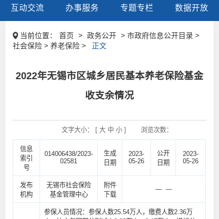
互动交流
办事服务
专题专栏
数据开放
当前位置：
首页
>
政务公开
> 市政府信息公开目录 >
社会保险 > 养老保险 >
正文
2022年无锡市区城乡居民基本养老保险基金
收支余情况
文字大小： [
大
中
小
]
浏览次数：
信息
生成
公开
014006438/2023-
2023-
2023-
索引
02581
05-26
05-26
日期
日期
号
发布
无锡市社会保险
附件
— —
机构
基金管理中心
下载
参保人员情况：参保人数25.54万人，缴费人数2.36万