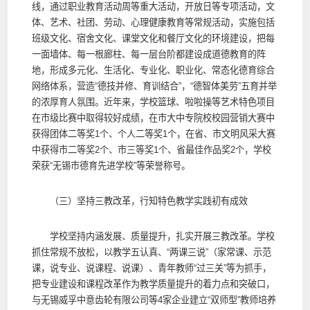
线，通过职业教育活动周等重大活动，开放日等专项活动，文
体、艺术、社团、劳动、心理健康教育等常规活动，实施包括
班级文化、宿舍文化、课堂文化和餐厅文化的环境建设，把每
一面墙体、每一根廊柱、每一层台阶都建设成道德教育的阵
地，形成多元化、生活化、专业化、职业化、常态化德育综合
网络体系，营造“德技并修、育训结合”，“德智体美劳”五育并举
的浓厚育人氛围。近年来，学校篮球、啦啦操等艺术特色项目
在市级比赛中取得较好成绩，在市大中专院校校园营销大赛中
获得团体二等奖1个、个人二等奖1个，在省、市文明风采大赛
中获得市二等奖2个、市三等奖1个、省最佳作品奖2个，学校
荣获“无锡市德育先进学校”等荣誉称号。
（三）坚持三教改革，行知特色教学实践初有成效
学校坚持内涵发展、质量提升，扎实开展三教改革。学校
抓住常规不放松，以教学五认真、“两课三说”（家常课、示范
课，说专业、说课程、说课）、青年教师“过三关”等为抓手，
把专业建设和课程改革作为教学质量提升的着力点和突破口，
与无锡威孚中意齿轮有限公司等4家企业建立“双师型”教师培养