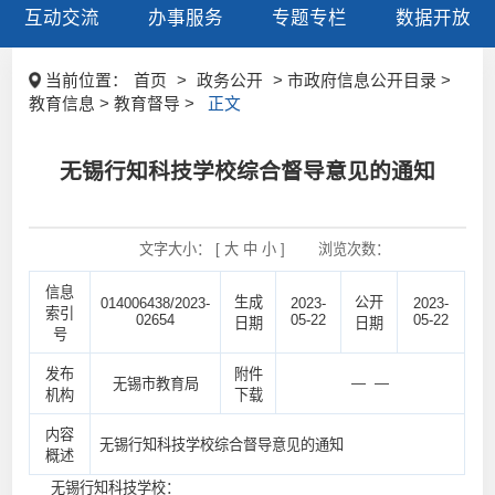
互动交流
办事服务
专题专栏
数据开放
当前位置：
首页
>
政务公开
> 市政府信息公开目录 >
教育信息 > 教育督导 >
正文
无锡行知科技学校综合督导意见的通知
文字大小： [
大
中
小
]
浏览次数：
信息
生成
公开
014006438/2023-
2023-
2023-
索引
02654
05-22
05-22
日期
日期
号
发布
附件
— —
无锡市教育局
机构
下载
内容
无锡行知科技学校综合督导意见的通知
概述
无锡行知科技学校：