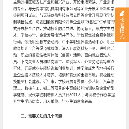
主动对接区域支柱产业和新兴产业，开设市场紧缺、产业需求
的专业，与无锡申锡机械集团有限公司等企业开展企业新型学
徒制项目试点，与无锡玖盈科技有限公司等企业开展现代学徒
长
制项目试点，与麦田能源有限公司等企业以“冠名班”“订单班”形
者
式开展校企合作，推动校企融合共进、协同育人，形成学生成
模
才、学校办学、企业发展命运共同体。学校聚焦社会服务赋能
式
行动，依托职业教育活动周、中小学职业体验活动中心、职业
教育培训平台等渠道或载体，深入开展送科技下乡、进社区活
动，职业的普适性教育体验（启蒙）活动，面向就业困难人
员、下岗失业人员和转岗职工、退役军人、外来劳动者等重点
群体，开展就业技能培训和创业培训，使学校成为当地相关行
业企业技术技能人才培养、培训和输送的重要基地，积极推动
技能型社会建设。近年来，学校开展育婴员、茶艺师、汽车修
理工、数控车工、钳工等项目的中高级技能培训以及企业新型
学徒制、现代学徒制培训人员共计8071人；与高校合作办学提
升学生学历层次，用人单位、毕业生满意度较高。
二、需要关注的几个问题