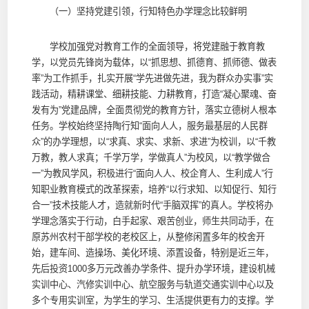
（一）坚持党建引领，行知特色办学理念比较鲜明
学校加强党对教育工作的全面领导，将党建融于教育教
学，以党员先锋岗为载体，以“抓思想、抓德育、抓师德、做表
率”为工作抓手，扎实开展“学先进做先进，我为群众办实事”实
践活动，精耕课堂、细耕技能、力耕教育，打造“凝心聚魂、奋
发有为”党建品牌，全面贯彻党的教育方针，落实立德树人根本
任务。学校始终坚持陶行知“面向人人，服务最基层的人民群
众”的办学理想，以“求真、求实、求新、求进”为校训，以“千教
万教，教人求真；千学万学，学做真人”为校风，以“教学做合
一”为教风学风，积极进行“面向人人、校企育人、生利成人”行
知职业教育模式的改革探索，培养“以行求知、以知促行、知行
合一”技术技能人才，造就新时代“手脑双挥”的真人。学校将办
学理念落实于行动，白手起家、艰苦创业，师生共同动手，在
原苏州农村干部学校的老校区上，从整修闲置多年的校舍开
始，建车间、造操场、美化环境、添置设备，特别是近三年，
先后投资1000多万元改善办学条件、提升办学环境，建设机械
实训中心、汽修实训中心、航空服务与轨道交通实训中心以及
多个专用实训室，为学生的学习、生活提供更有力的支撑。学