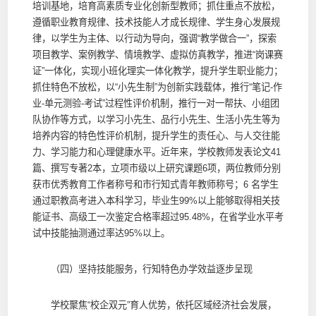
培训基地，培育高素质专业化创新型教师；抓住重点不放松，
遵循职业教育规律、技术技能人才成长规律、学生身心发展规
律，以学生为主体、以行动为导向，强调“教学做合一”，探索
项目教学、案例教学、情境教学、虚拟仿真教学，推进“岗课赛
证”一体化，实现小班化理实一体化教学，提升学生职业能力；
抓住特色不放松，以“小先生制”为创新实践载体，推行“笔记-作
业-单元测验-考试”过程性评价机制，推行一对一帮扶、小组团
队协作等方式，以学习小先生、品行小先生、生活小先生等为
培养内容的特色性评价机制，提升学生的责任心、与人交往能
力、学习能力和心理健康水平。近年来，学校教师发表论文41
篇、撰写专著2本，立项市级以上研究课题6项，两位教师分别
获市优秀教育工作者称号和市行知式青年教师称号；6 名学生
通过职教高考进入本科学习，毕业生99%以上能够取得相关技
能证书、高级工一次鉴定合格率超过95.48%，在省学业水平考
试中技能抽测通过率达95%以上。
（四）坚持技能服务，行知特色办学效益逐步呈现
学校聚焦“校企双元”育人优势，依托区域经济社会发展，