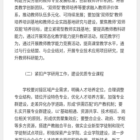
构建分类分层的教师专业发展标准，创新教师评价机制，将各
类教学创新团队、“双师型”教师培养等要求融入教师评价体
系，推动教师队伍多元化、可持续发展；要加强“双师型”教师
培养培训基地和教师企业实践基地研究与建设，聚焦教师“双师
双能”培养目标，建立紧密型教师实践基地；要提高教师教科研
能力，通过开展常态化教学能力提升教研活动，规范教学行
为，通过开展教师教学能力竞赛活动，提高课堂教学水平，通
过与行业结盟、与企业结对，开展专业技术应用项目研究，提
升教师科研能力。
（二）紧扣产学研用工作，建设优质专业课程
学校要对接区域产业需求，明确人才培养定位，合理调整
专业结构，错位开设特色专业，优化人才培养方案，加强专业
群建设，走差异化办学道路，形成“供需匹配”的产教机制；要
扎实开展专业群建设，以“基础相通、资源共享、技术相近、岗
位相关”的原则，形成优势聚集效应；要整合企业、政府、学校
等多方资源，搭建产教融合平台，做实企业新型学徒制和现代
学徒制试点项目，积极探索产业学院、企业学院建设，进一步