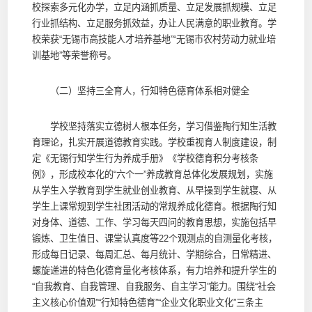
校探索多元化办学，立足内涵抓质量、立足发展抓规模、立足
行业抓结构、立足服务抓效益，办让人民满意的职业教育。学
校荣获“无锡市高技能人才培养基地”“无锡市农村劳动力就业培
训基地”等荣誉称号。
（二）坚持三全育人，行知特色德育体系相对健全
学校坚持落实立德树人根本任务，学习借鉴陶行知生活教
育理论，扎实开展道德教育实践。学校重视育人制度建设，制
定《无锡行知学生行为养成手册》《学校德育积分考核条
例》，形成校本化的“六个一”养成教育总体化发展规划，实施
从学生入学教育到学生就业创业教育、从早操到学生就寝、从
学生上课常规到学生社团活动的常规养成化德育。根据陶行知
对身体、道德、工作、学习每天四问的教育思想，实施包括早
锻炼、卫生值日、课堂认真度等22个观测点的自测量化考核，
形成每日记录、每周汇总、每月统计、学期综合，日常精进、
螺旋递进的特色化德育量化考核体系，有力培养和提升学生的
“自我教育、自我管理、自我服务、自主学习”能力。围绕“社会
主义核心价值观”“行知特色德育”“企业文化职业文化”三条主