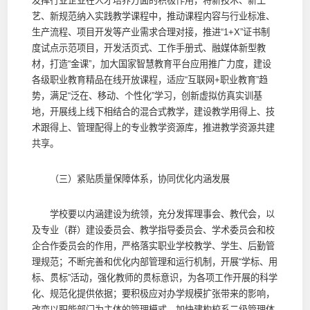
发挥行业企业在人才培养方面的积极作用，将新技术、新工
艺、新规范纳入实践教学课程中，推动课程内容与行业标准、
生产流程、项目开发等产业需求合理对接，推进“1+X”证书制
度试点示范项目，开发活页式、工作手册式、融媒体新型教
材，打造“金课”，加大国家智慧教育平台应用推广力度，建设
各级职业教育精品在线开放课程，适应“互联网+职业教育”趋
势，满足“泛在、移动、个性化”学习，创新虚拟仿真实训基
地，开展线上线下相结合的混合式教学，建设教学用得上、技
术跟得上、管理配得上的专业教学资源库，推进教学资源共建
共享。
（三）紧贴质量保障体系，协同优化内涵发展
学校要以内涵建设为统领，充分发挥理事会、教代会，以
及专业（群）建设委员会、教学指导委员会、学术委员会和校
企合作委员会的作用，严格落实职业学校教学、学生、后勤管
理规范；不断完善和优化内部管理和运行机制，开展“学标、用
标、贯标”活动，强化教师的贯标意识，为各项工作开展的科学
化、规范化提供依据；要积极应对办学规模扩张带来的影响，
改变以职能部门为主体的管理模式，加快建构校系二级管理体