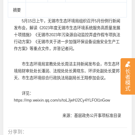
摘要
5月15日上午，无锡市生态环境局组织召开5月份例行新闻
发布会，解读《2023年度无锡市生态环境系统服务高质量发展
十项措施》《无锡市2023年污染源自动监控弄虚作假专项执法
行动方案》《无锡市关于进一步加强环保设备设施安全生产工
作方案》等重点文件，并答记者问。
市生态环境局宣教处处长周洁主持新闻发布会，市生态环
长
境局财审处处长潘润、法规处处长黄晓东、环评处副处长夏邦
者
天、市生态环境综合行政执法局副局长王翔参加会议。
模
式
详见：
https://mp.weixin.qq.com/s/toLJjeHJ2Cy4YLFOl1nGow
来源：基层政务公开事项标准目录
分享到：