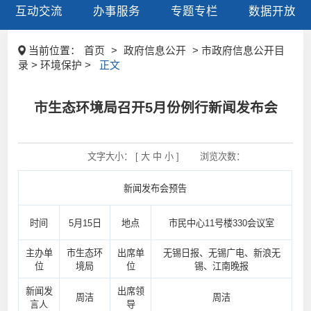
互动交流
办事服务
专题专栏
数据开放
当前位置：
首页
>
政府信息公开
> 市政府信息公开目
录 > 环境保护 >
正文
市生态环境局召开5月份例行新闻发布会
文字大小： [
大
中
小
]
浏览次数：
新闻发布会预告
时间
5月15日
地点
市民中心11号楼330会议室
主办单
市生态环
出席单
无锡日报、无锡广电、新浪无
位
境局
位
锡、江南晚报
新闻发
出席领
周洁
周洁
言人
导