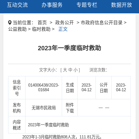
互动交流
办事服务
专题专栏
数据开放
当前位置：
首页
>
政务公开
> 市政府信息公开目录 >
公益救助 > 临时救助 >
正文
2023年一季度临时救助
文字大小： [
大
中
小
]
浏览次数：
信息
生成
公开
014006438/2023-
2023-
2023-
索引
01684
04-12
04-12
日期
日期
号
发布
附件
— —
无锡市民政局
机构
下载
内容
2023年一季度临时救助
概述
2023年1-3月临时救助808人次，111.81万元。