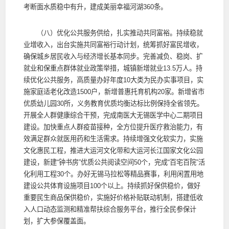
考断面水质稳中有升，建成美丽幸福河湖360条。
（八）优化公共服务供给，扎实推动共同富裕。持续稳就
业增收入，出台实施共同富裕行动计划，统筹抓好富民增收，
确保城乡居民收入与经济增长基本同步。完善减负、稳岗、扩
就业和保重点群体就业政策举措，城镇新增就业13.5万人。持
续优化公共服务，高质量办好年度10大类为民办实事项目，实
施家庭适老化改造1500户，新增普惠托育机构20家。新增省市
优质幼儿园30所，义务教育优质均衡达标比例保持全省领先。
开展全人群健康综合干预，完成南医大无锡医学中心二期项目
建设。加快重点人群疫苗接种，全方位提升医疗救治能力，有
效满足群众就医用药和生活需求。持续增强文化软实力，实施
文化惠民工程，推进大运河文化带和大运河长江国家文化公园
建设，新建“钟书房”优质公共阅读空间50个，完成“百宅百院”活
化利用工程30个。办好无锡马拉松等精品赛事，利用闲置用地
建设公共体育设施项目100个以上。持续抓好保供稳价，做好
重要民生商品保供稳价，实施好价格补贴联动机制，搭建低收
入人口动态监测和精准帮扶综合服务平台，推行全民参保计
划，扩大参保覆盖面。