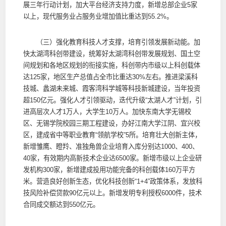
展三年行动计划，加大平台经济支持力度，新增总部企业5家
以上，现代服务业占服务业增加值比重达到55.2%。
（三）强化教育科技人才支撑，培育引领发展新动能。加
快太湖湾科创带建设，统筹好太湖湾科创带发展规划、国土空
间规划和各地区规划的衔接实施，科创带内市级以上科创载体
达125家，地区生产总值占全市比重达30%左右。推进梁溪科
技城、蠡湖未来城、霞客湾科学城等科技新城建设，当年投资
超150亿元。强化人才引领驱动，迭代升级“太湖人才”计划，引
进高层次人才1万人，大学生10万人。加快东南大学无锡校
区、无锡学院校园三期工程建设，办好江南大学江阴、宜兴校
区，建成省中等职业教育“领航学校”5所。培育壮大创新主体，
新增雏鹰、瞪羚、准独角兽企业培育入库分别达1000、400、
40家，有效期内高新技术企业达6500家。新增市级以上企业研
发机构300家，新增建成投用功能完备的科创载体160万平方
米。营造良好创新生态，优化科技创新“1+4”政策体系，发放科
技风险补偿贷款90亿元以上。新增发明专利授权6000件，技术
合同成交额达到550亿元。