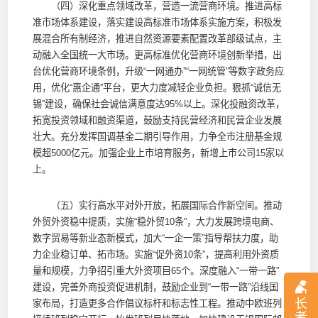
（四）深化重点领域改革，营造一流营商环境。推进高标
准市场体系建设，落实建设高标准市场体系实施方案，积极发
展混合所有制经济，推进自然资源要素配置改革部级试点，主
动融入全国统一大市场。更高标准优化营商环境创新举措，出
台优化营商环境条例，升级“一网通办”“一网统管”等数字政务应
用，优化“惠企通”平台，更大力度减轻企业负担。狠抓“诚信无
锡”建设，确保社会诚信满意度达95%以上。深化投融资改革，
拓宽投资领域和融资渠道，鼓励支持民营经济和民营企业发展
壮大。充分发挥国调基金二期引导作用，力争全市注册基金规
模超5000亿元。加强企业上市培育服务，新增上市公司15家以
上。
（五）实行高水平对外开放，拓展国际合作新空间。推动
外贸外资稳中提质，实施“稳外贸10条”，大力发展跨境电商、
数字贸易等新业态新模式，加大“一企一策”指导帮扶力度，助
力企业稳订单、拓市场。实施“促外资10条”，提高利用外资质
量和规模，力争招引重大外资项目65个。深度融入“一带一路”
建设，完善外商投资促进机制，鼓励企业到“一带一路”沿线国
长
家布局，打造更多合作倡议标杆和标志性工程。推动中欧班列
者