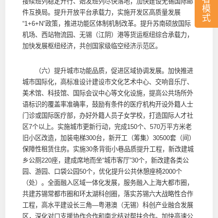
接续班列稳定开行、始发班列尽快落地，加快建设无锡国际邮
模
件互换局。提升开放平台承载力，实施开发区高质量发展
式
“1+6+N”政策，推进功能区体制机制改革。提升苏南硕放国际
机场、西站物流园、无锡（江阴）港等货运枢纽综合承载力，
加快发展枢纽经济，共创国家级临空经济示范区。
（六）提升城市功能品质，促进区域协调发展。加快推进
城市国际化，高标准设计建设市文化艺术中心、交响音乐厅、
美术馆、科技馆、国际会议中心等文化设施，提高公共场所外
语标识的覆盖率准确率，鼓励有条件的医疗机构开设外籍人士
门诊或国际医疗部，办好外籍人员子女学校，打造国际人才社
区7个以上。实施城市更新行动，完成150个、570万平方米老
旧小区改造，加装电梯300台，新开工（筹集）30500套（间）
保障性租赁住房。实施30条背街小巷品质提升工程，新改建城
乡公厕220座，建成席地而坐“城市客厅”30个，新改建各类公
园、游园、口袋公园50个，优化提升公共休憩座椅2000个
（处）。全面融入区域一体化发展，服务融入上海大都市圈，
共建苏锡常都市圈和环太湖科创圈，落实苏锡六大战略性合作
工程，高水平建设长三角—粤港澳（无锡）科创产业融合发展
区，深化对口支援协作合作和南北结对帮扶合作。加快高速公