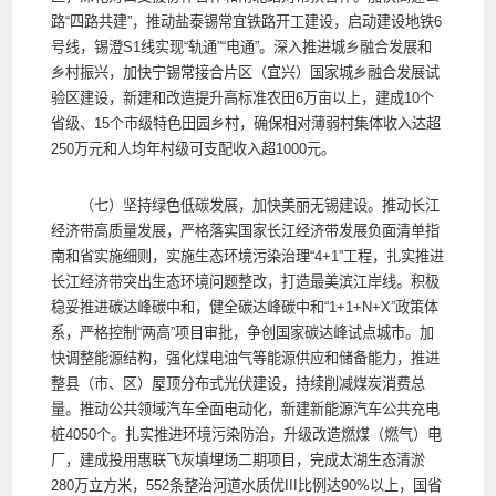
路“四路共建”，推动盐泰锡常宜铁路开工建设，启动建设地铁6
号线，锡澄S1线实现“轨通”“电通”。深入推进城乡融合发展和
乡村振兴，加快宁锡常接合片区（宜兴）国家城乡融合发展试
验区建设，新建和改造提升高标准农田6万亩以上，建成10个
省级、15个市级特色田园乡村，确保相对薄弱村集体收入达超
250万元和人均年村级可支配收入超1000元。
（七）坚持绿色低碳发展，加快美丽无锡建设。推动长江
经济带高质量发展，严格落实国家长江经济带发展负面清单指
南和省实施细则，实施生态环境污染治理“4+1”工程，扎实推进
长江经济带突出生态环境问题整改，打造最美滨江岸线。积极
稳妥推进碳达峰碳中和，健全碳达峰碳中和“1+1+N+X”政策体
系，严格控制“两高”项目审批，争创国家碳达峰试点城市。加
快调整能源结构，强化煤电油气等能源供应和储备能力，推进
整县（市、区）屋顶分布式光伏建设，持续削减煤炭消费总
量。推动公共领域汽车全面电动化，新建新能源汽车公共充电
桩4050个。扎实推进环境污染防治，升级改造燃煤（燃气）电
厂，建成投用惠联飞灰填埋场二期项目，完成太湖生态清淤
280万立方米，552条整治河道水质优III比例达90%以上，国省