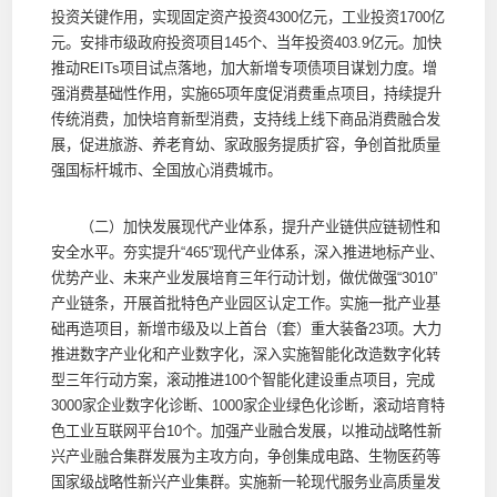
投资关键作用，实现固定资产投资4300亿元，工业投资1700亿
元。安排市级政府投资项目145个、当年投资403.9亿元。加快
推动REITs项目试点落地，加大新增专项债项目谋划力度。增
强消费基础性作用，实施65项年度促消费重点项目，持续提升
传统消费，加快培育新型消费，支持线上线下商品消费融合发
展，促进旅游、养老育幼、家政服务提质扩容，争创首批质量
强国标杆城市、全国放心消费城市。
（二）加快发展现代产业体系，提升产业链供应链韧性和
安全水平。夯实提升“465”现代产业体系，深入推进地标产业、
优势产业、未来产业发展培育三年行动计划，做优做强“3010”
产业链条，开展首批特色产业园区认定工作。实施一批产业基
础再造项目，新增市级及以上首台（套）重大装备23项。大力
推进数字产业化和产业数字化，深入实施智能化改造数字化转
型三年行动方案，滚动推进100个智能化建设重点项目，完成
3000家企业数字化诊断、1000家企业绿色化诊断，滚动培育特
色工业互联网平台10个。加强产业融合发展，以推动战略性新
兴产业融合集群发展为主攻方向，争创集成电路、生物医药等
国家级战略性新兴产业集群。实施新一轮现代服务业高质量发