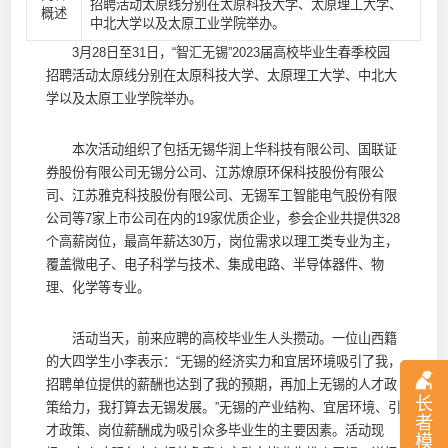
招聘活动太原线分别在太原科技大学、太原理工大学、
概述
中北大学以及太原工业学院举办。
3月28日至31日，“智汇无锡”2023届高校毕业生春季校园
招聘活动太原线分别在太原科技大学、太原理工大学、中北大
学以及太原工业学院举办。
本次活动组织了包括无锡华润上华科技有限公司、国联证
券股份有限公司无锡分公司、江苏燎原环保科技股份有限公
司、江苏雅克科技股份有限公司、无锡军工智能电气股份有限
公司等7家上市公司在内的19家优质企业，参会企业共提供328
个高薪岗位，最高年薪达30万，岗位需求以理工类专业为主，
覆盖微电子、电子科学与技术、集成电路、半导体器件、物
理、化学等专业。
活动当天，前来应聘的高校毕业生人头攒动。一位山西籍
的大四学生小李表示：“无锡的经济实力和宜居环境吸引了我，
招聘单位提供的薪酬也达到了我的预期，再加上无锡的人才政
长
策给力，我打算去无锡发展。”无锡的产业结构、宜居环境、引
者
才政策、岗位薪酬成为吸引众多毕业生的主要因素。活动现
模