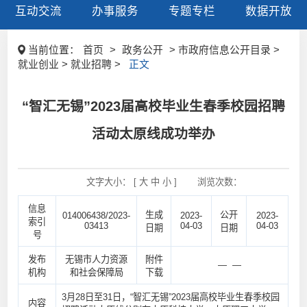
互动交流
办事服务
专题专栏
数据开放
当前位置：
首页
>
政务公开
> 市政府信息公开目录 >
就业创业 > 就业招聘 >
正文
“智汇无锡”2023届高校毕业生春季校园招聘
活动太原线成功举办
文字大小： [
大
中
小
]
浏览次数：
信息
生成
公开
014006438/2023-
2023-
2023-
索引
03413
04-03
04-03
日期
日期
号
发布
无锡市人力资源
附件
— —
机构
和社会保障局
下载
3月28日至31日，“智汇无锡”2023届高校毕业生春季校园
内容