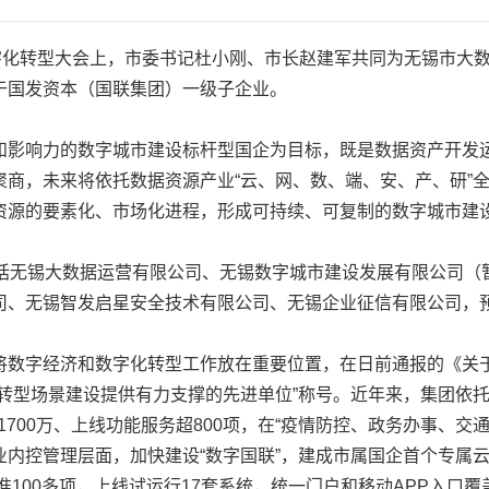
化转型大会上，市委书记杜小刚、市长赵建军共同为无锡市大数
于国发资本（国联集团）一级子企业。
影响力的数字城市建设标杆型国企为目标，既是数据资产开发运
聚商，未来将依托数据资源产业“云、网、数、端、安、产、研”
资源的要素化、市场化进程，形成可持续、可复制的数字城市建
无锡大数据运营有限公司、无锡数字城市建设发展有限公司（
司、无锡智发启星安全技术有限公司、无锡企业征信有限公司，
字经济和数字化转型工作放在重要位置，在日前通报的《关于2
转型场景建设提供有力支撑的先进单位”称号。近年来，集团依托
1700万、上线功能服务超800项，在“疫情防控、政务办事、
业内控管理层面，加快建设“数字国联”，建成市属国企首个专属
准100多项，上线试运行17套系统，统一门户和移动APP入口