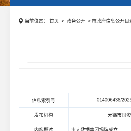
当前位置：
首页
>
政务公开
> 市政府信息公开目录
014006438/202
信息索引号
发布机构
无锡市国
内容概述
市大数据集团揭牌成立