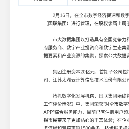
2月16日，在全市数字经济提速和数字
（国联集团）进行管理，在股权隶属上属
市大数据集团以打造具有全国竞争力和
府服务商、数字产业投资商和数字生态集
据要素和产业资源的集聚，探索公共数据
集团注册资本20亿元，首期子公司包括
司、江苏太湖云计算信息技术股份有限公
抢抓数字化发展机遇，国联集团始终将数
工作评价情况》中，集团荣获“对全市数字
APP”综合服务能力，目前已有注册用户超
锡市民带来了更加贴心的丰富体验；在企
务流程和管控事项1500余条、技术服务标