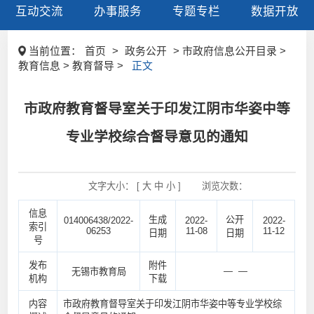
互动交流
办事服务
专题专栏
数据开放
当前位置：
首页
>
政务公开
> 市政府信息公开目录 >
教育信息 > 教育督导 >
正文
市政府教育督导室关于印发江阴市华姿中等
专业学校综合督导意见的通知
文字大小： [
大
中
小
]
浏览次数：
信息
生成
公开
014006438/2022-
2022-
2022-
索引
06253
11-08
11-12
日期
日期
号
发布
附件
— —
无锡市教育局
机构
下载
内容
市政府教育督导室关于印发江阴市华姿中等专业学校综