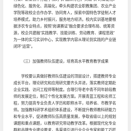
绿色化、服务化、高端化，牵头构建农业职教集团、农业产业
学院等政校企合作办学、协同育人，探索中国特色学徒制人才
培养模式，助力乡村振兴，服务地方经济。校内实训基地要根
据涉农专业特点，按照“岗课赛证”融合要求合理布局、统筹资
源，校企共建融“实践教学、技能训练、劳动教育、课程思政”
为一体的实习实训中心，实现教学内容从理论到实践的产业链
闭环“运营”。
（三）加强教师队伍建设，培育高水平教育教学成果
学校要认真做好教师队伍建设的顶层设计，搭建教师专业
成长平台，理论研究和应用研究要齐头并进，落实教师定期赴
企业实践、访问工程师等制度。合理引导老中青不同年龄段教
师的发展定位，制订个性化发展方案。开展青蓝工程和名师工
程，努力提高专业负责人学历和职称水平，培养省、市教学名
师。加强教科研学术组织体系建设，不断提升教师教科研能力
和专业水平，促进教师队伍高质量发展，争取省级以上的规划
课题和重点课题，以教育研究带动教学改革。根据现代化专业
群和品牌专业建设要求，多渠道引进行业企业专家和能工巧匠