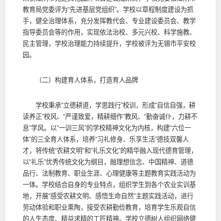
教育局党委评为“先进基层党组织”。学校以章程制度建设为抓
手，健全治理体系，充分发挥教代会、专业建设委员会、教学
指导委员会等的作用，实现依法治校、多元兴校、科学施教、
民主管理，学校治理能力持续提升，学校被评为无锡市平安校
园。
（二）构建育人体系，打造育人品牌
学校秉承“立德耕道，学思践行”校训，形成“自信自强，耕
读养正”校风、“严谨致爱，精耕细作”教风、“勤奋诚仆，力耕不
息”学风。以“一训三风”的学校精神文化为内核，构建“六位一
体”的三全育人体系，培养“习礼修身、乐享生活”德技双馨人
才，将传统“农耕文明”和“礼乐文化”的精华融入现代德育管理，
以“礼乐”优秀传统文化为纲目，融理想信念、中国精神、道德
品行、法制教育、职业生涯、心理健康等主题教育实践活动为
一体。学校结合自身的专业特点，组织学生到各个农业实训基
地，开展“感受农耕文明、感悟生命自然”主题实践活动，进行
劳动体验和职业熏陶，接受农耕勤俭教育，培育学生乐观自信
的人生态度、精益求精的工匠精神。学校立德树人组织网络健