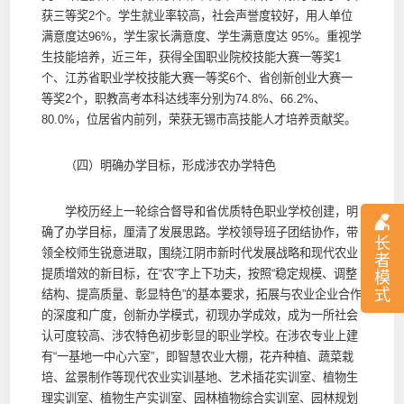
获三等奖2个。学生就业率较高，社会声誉度较好，用人单位
满意度达96%，学生家长满意度、学生满意度达 95%。重视学
生技能培养，近三年，获得全国职业院校技能大赛一等奖1
个、江苏省职业学校技能大赛一等奖6个、省创新创业大赛一
等奖2个，职教高考本科达线率分别为74.8%、66.2%、
80.0%，位居省内前列，荣获无锡市高技能人才培养贡献奖。
（四）明确办学目标，形成涉农办学特色
学校历经上一轮综合督导和省优质特色职业学校创建，明
确了办学目标，厘清了发展思路。学校领导班子团结协作，带
长
领全校师生锐意进取，围绕江阴市新时代发展战略和现代农业
者
提质增效的新目标，在“农”字上下功夫，按照“稳定规模、调整
模
式
结构、提高质量、彰显特色”的基本要求，拓展与农业企业合作
的深度和广度，创新办学模式，初现办学成效，成为一所社会
认可度较高、涉农特色初步彰显的职业学校。在涉农专业上建
有“一基地一中心六室”，即智慧农业大棚，花卉种植、蔬菜栽
培、盆景制作等现代农业实训基地、艺术插花实训室、植物生
理实训室、植物生产实训室、园林植物综合实训室、园林规划