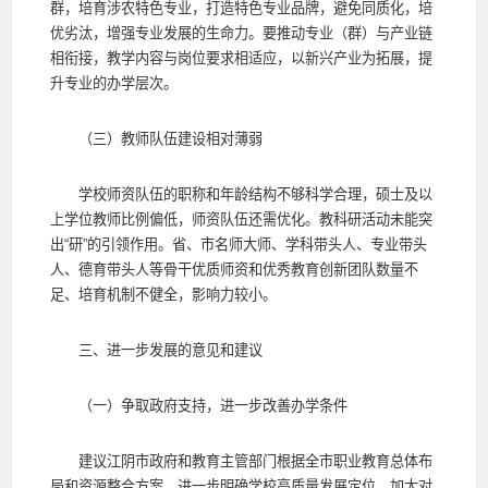
群，培育涉农特色专业，打造特色专业品牌，避免同质化，培
优劣汰，增强专业发展的生命力。要推动专业（群）与产业链
相衔接，教学内容与岗位要求相适应，以新兴产业为拓展，提
升专业的办学层次。
（三）教师队伍建设相对薄弱
学校师资队伍的职称和年龄结构不够科学合理，硕士及以
上学位教师比例偏低，师资队伍还需优化。教科研活动未能突
出“研”的引领作用。省、市名师大师、学科带头人、专业带头
人、德育带头人等骨干优质师资和优秀教育创新团队数量不
足、培育机制不健全，影响力较小。
三、进一步发展的意见和建议
（一）争取政府支持，进一步改善办学条件
建议江阴市政府和教育主管部门根据全市职业教育总体布
局和资源整合方案，进一步明确学校高质量发展定位，加大对