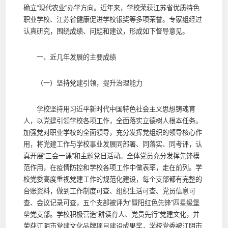
确立“现代农业”办学方向。近年来，学校荣获江苏省优质特色
职业学校、江苏省健康促进学校银奖等多项荣誉。专家组经过
认真研究，围绕成绩、问题和建议，形成如下督导意见。
一、近几年发展的主要成绩
（一）坚持党建引领，提升治理能力
学校坚持用习近平新时代中国特色社会主义思想铸魂育
人，以党建引领学校各项工作，全面落实立德树人根本任务。
加强党对职业学校的全面领导，充分发挥党组织的领导核心作
用，将党建工作与学校事业发展同部署、同落实、同考评，认
真开展“三会一课”和主题党日活动。全体党员充分发挥先锋模
范作用，在疫情防控和学校各项工作中做表率，走在前列。学
校党委高度重视党建工作的规范化建设，每个支部都有完整的
台账资料，做到工作制度可查、组织生活可查、党员信息可
查、会议记录可查，五个支部被评为“暨阳红色先锋”四星级堡
垒党支部。学校积极营造“耕读育人、党员先行”党建文化，并
荣获江阴市党建文化品牌项目建设成果奖，学校党委被江阴市