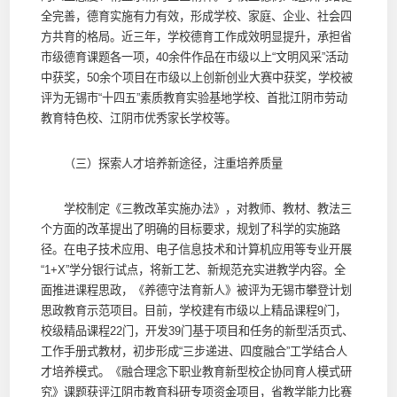
全完善，德育实施有力有效，形成学校、家庭、企业、社会四
方共育的格局。近三年，学校德育工作成效明显提升，承担省
市级德育课题各一项，40余件作品在市级以上“文明风采”活动
中获奖，50余个项目在市级以上创新创业大赛中获奖，学校被
评为无锡市“十四五”素质教育实验基地学校、首批江阴市劳动
教育特色校、江阴市优秀家长学校等。
（三）探索人才培养新途径，注重培养质量
学校制定《三教改革实施办法》，对教师、教材、教法三
个方面的改革提出了明确的目标要求，规划了科学的实施路
径。在电子技术应用、电子信息技术和计算机应用等专业开展
“1+X”学分银行试点，将新工艺、新规范充实进教学内容。全
面推进课程思政，《养德守法育新人》被评为无锡市攀登计划
思政教育示范项目。目前，学校建有市级以上精品课程9门，
校级精品课程22门，开发39门基于项目和任务的新型活页式、
工作手册式教材，初步形成“三步递进、四度融合”工学结合人
才培养模式。《融合理念下职业教育新型校企协同育人模式研
究》课题获评江阴市教育科研专项资金项目，省教学能力比赛