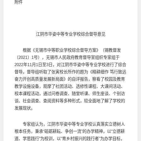
附件
江阴市华姿中等专业学校综合督导意见
根据《无锡市中等职业学校综合督导方案》（锡教督发
〔2021〕1号），无锡市人民政府教育督导室组织专家组于
2022年11月1日至3日，对江阴市华姿中等专业学校进行了综合
督导。督导组听取了张寅校长所作的题为《精耕细作 笃行致远
奋力开创高质量发展新局面》的自评报告，察看了校园及教育
教学设施设备，观摩了社团活动、选修性课程、大课间活动、
校本课程活动，通过问卷调查、随堂听课、师生座谈、个别访
谈、社会调查、查阅资料等多种形式，较全面地了解了学校的
发展现状。
专家组认为，江阴市华姿中等专业学校认真落实立德树人
根本任务，秉承“砥砺耕耘、争创一流”的办学精神，以“立德耕
道、学思践行”为校训，以“育乡村振兴的践行者”为办学目标，