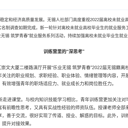
定和经济高质量发展。无锡人社部门高度重视2022届离校未就业
生实名制调查如期完成，新一轮针对离校未就业高校毕业生的就业服
乐业无锡 筑梦青春”就业服务系列活动，持续加强离校未就业毕业生就
训练营里的“深思考”
崇文大厦二楼路演厅开展“乐业无锡 筑梦青春”2022届无锡籍
年关注的职业规划、求职经验、职业体验、情绪管理等内容，开
，有效增强青年的职场适应力、就业成长力和岗位胜任力。
走进课堂。与校内知识技能学习相比，青年训练营更加关注对
富有前瞻性思考，又具有实战性经验的师资队伍。授课老师全部
享，善于交流，很好实现了传道、授业、解惑的目标。此外，训
，提升对接效果。