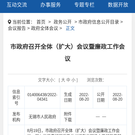
互动交流
办事服务
专题专栏
数据开放
当前位置：
首页
>
政务公开
> 市政府信息公开目录 >
会议报告 > 政府全体会议 >
正文
市政府召开全体（扩大）会议暨廉政工作会
议
文字大小： [
大
中
小
]
浏览次数：
信息
生成
公开
014006438/2022-
2022-
2022-
索引
04341
08-20
08-20
日期
日期
号
发布
附件
— —
无锡市人民政府
机构
下载
8月19日，市政府召开全体（扩大）会议暨廉政工作会