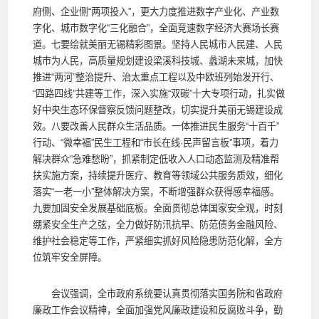
府侧、企业侧“两项投入”，更大力度推进数字产业化、产业数
字化、城市数字化“三化融合”，全面竞速数字经济大赛场长赛
道。七要绘就美丽无锡精彩图景。坚持人民城市人民建、人民
城市为人民，高质量规划建设梁溪科技城、蠡湖未来城，加快
推进“两河”整治提升、治太重点工程以及中欧班列始发开行、
“四路四线”共建等工作，深入实施“双碳”十大专项行动，扎实做
好中央生态环保督察反馈问题整改，切实提升美丽无锡建设成
效。八要改善人民群众生活品质。一体推进民生服务“十百千”
行动、“微幸福”民生工程和“市长在线·民声留言板”事项，着力
解决群众“急难愁盼”，抓紧制定低收入人口动态监测及精准帮
扶实施方案，持续提升医疗、教育等领域公共服务质效，细化
落实“一老一小”整体解决方案，不断增强群众获得感幸福感。
九要加固安全发展基础底板。全面贯彻总体国家安全观，时刻
绷紧安全生产之弦，全力做好防汛抗旱、防范债务金融风险、
维护社会稳定等工作，严紧细实抓好风险隐患防范化解，全方
位筑牢安全屏障。
会议强调，全市政府系统要认真贯彻落实国务院和省政府
廉政工作会议精神，全面加强党风廉政建设和反腐败斗争，勤