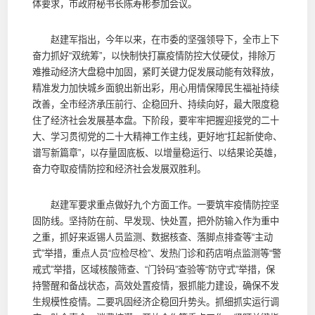
体要求，市政府秘书长陈寿彬参加会议。
赵建军指出，今年以来，在市委的坚强领导下，全市上下
奋力抓好“双统筹”，以快制快打赢疫情防控大仗硬仗，排除万
难推动经济大盘稳中加固，紧盯关键力促发展动能有效释放，
精准发力加快城乡面貌出新出彩，用心用情保障民生福祉持续
改善，全市经济承压前行、企稳回升、持续向好，最大限度稳
住了经济社会发展基本盘。下阶段，要牢牢把握迎接党的二十
大、学习贯彻党的二十大精神工作主线，更好地“扛起新使命、
谱写新篇章”，以存量固底板、以增量稳运行、以结果论英雄，
奋力夺取疫情防控和经济社会发展双胜利。
赵建军要求重点做好九个方面工作。一要筑牢疫情防控坚
固防线。坚持防在前、早发现、快处置，把外防输入作为重中
之重，抓好来返锡人员监测、数据核查、落脚点排查等“主动
式”举措，重点人员“应检尽检”、发热门诊和药店哨点监测等“警
戒式”举措，区域核酸筛查、“门铃码”查验等“防守式”举措，保
持警醒和备战状态，高效处置疫情，狠抓能力建设，确保不发
生规模性疫情。二要巩固经济企稳回升势头。抓细抓实运行调