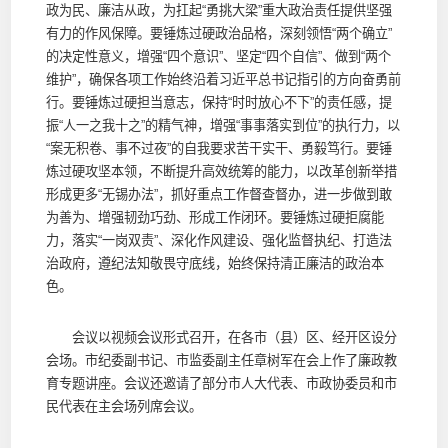
政为民、廉洁从政，为扛起“勇挑大梁”重大政治责任提供坚强
有力的作风保障。要锤炼过硬政治品格，深刻领悟“两个确立”
的决定性意义，增强“四个意识”、坚定“四个自信”、做到“两个
维护”，确保各项工作始终沿着习近平总书记指引的方向奋勇前
行。要锤炼过硬担当意志，保持“时时放心不下”的责任感，提
振“人一之我十之”的精气神，增强“事事落实到位”的执行力，以
“案无积卷、事不过夜”的自我要求苦干实干、勇毅笃行。要锤
炼过硬攻坚本领，不断提升高效统筹的能力，以改革创新举措
形成更多“无锡办法”，抓好重点工作督查督办，进一步做到敢
为善为、增强韧劲巧劲、形成工作闭环。要锤炼过硬拒腐能
力，落实“一岗双责”、深化作风建设、强化监督执纪、打造法
治政府，遵纪法知敬畏守底线，始终保持清正廉洁的政治本
色。
会议以视频会议形式召开，在各市（县）区、经开区设分
会场。市纪委副书记、市监委副主任章树军在会上作了廉政教
育专题讲座。会议还邀请了部分市人大代表、市政协委员和市
民代表在主会场列席会议。