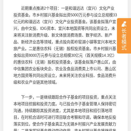
近期重点推进2个项目：一是和谐远达（宜兴）文化产业
投资基金。市乡村振兴基金拟出资5000万元参与设立总规模33
亿元的和谐远达（宜兴）文化产业投资基金。该基金拟落户宜
兴，由中文投、IDG资本、宜兴本地国资等共同出资设立，未
长
来将关注新消费升级、新文体旅消费场景、数字经济、新产
者
模
品、新经济业态等领域，重点投向茗岭窑湖小镇等宜兴本地文
式
旅产业。二是惠信农科（无锡）股权投资基金。市乡村振兴基
金拟出资8000万元参与设立总规模30亿元（首关规模14.3亿）
的惠信农科（无锡）股权投资基金，该基金拟落户惠山区，由
中信集团农业板块央企、农业及食品消费类上市公司、惠山区
地方国资等共同出资设立，未来将关注农业科技、食品消费升
级和农业产业链其他领域。
下一步，一是继续跟踪合作子基金的项目投资，重点关注
本地项目挖掘和投资力度。与已投合作子基金管理人保持密切
沟通，持续跟踪其投资进度，尤其是本地项目和招引落地项
目，在时机合适时可进行项目联合考察和尽调，确保本地反投
落实到位，使合作子基金真正为无锡乡村振兴产业发展贡献力
量；二是发挥好基金撬动带动作用。市乡村振兴基金将继续发