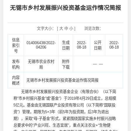
无锡市乡村发展振兴投资基金运作情况简报
文字大小： [
大
中
小
]
浏览次数：
信息
生成
公开
014006438/2022-
2022-
2022-
索引
04206
08-18
08-18
日期
日期
号
发布
无锡市农业农村
附件
— —
机构
局
下载
内容
无锡市乡村发展振兴投资基金运作情况简报
概述
无锡市乡村发展振兴投资基金企业（有限合伙）（以下简
称“市乡村振兴基金”或“基金”）于2019年4月29日成立，总规模
5亿元。基金由无锡国联产业投资有限公司（以下简称“国联投
资”）管理，期限为5+3年（前5年为投资期，后3年为退出
期），采取“母-子基金”形式，紧紧围绕国家实施乡村振兴战略
总要求中的“产业兴旺、生态宜居”，重点关注农业+“生物健