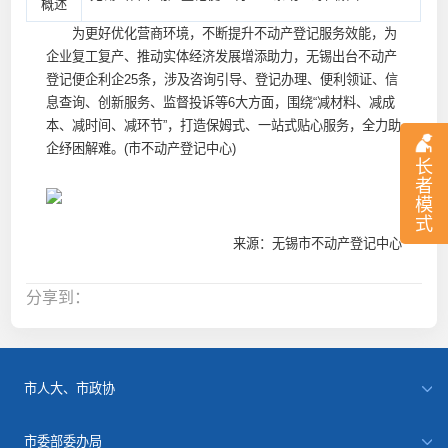
概述
为更好优化营商环境，不断提升不动产登记服务效能，为
企业复工复产、推动实体经济发展增添助力，无锡出台不动产
登记便企利企25条，涉及咨询引导、登记办理、便利领证、信
息查询、创新服务、监督投诉等6大方面，围绕“减材料、减成
本、减时间、减环节”，打造保姆式、一站式贴心服务，全力助
企纾困解难。(市不动产登记中心)
长
者
模
式
来源：无锡市不动产登记中心
分享到：
市人大、市政协
市委部委办局