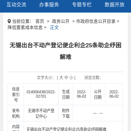
互动交流
办事服务
专题专栏
数据开放
当前位置：
首页
>
政务公开
> 市政府信息公开目录 >
降低要素成本信息 >
正文
无锡出台不动产登记便企利企25条助企纾困
解难
文字大小： [
大
中
小
]
浏览次数：
信息
生成
公开
014006438/2022-
2022-
2022-
索引
02701
06-02
06-02
日期
日期
号
发布
无锡市不动产登
附件
— —
机构
记中心
下载
内容
无锡出台不动产登记便企利企25条助企纾困解难