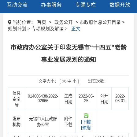
互动交流
办事服务
专题专栏
数据开放
当前位置：
首页
>
政务公开
> 市政府信息公开目录 >
规划计划 > 专项规划及解读 >
正文
市政府办公室关于印发无锡市“十四五”老龄
事业发展规划的通知
文字大小： [
大
中
小
]
浏览次数：
信息
生成
公开
014006438/2022-
2022-05-
2022-
索引
02666
25
06-01
日期
日期
号
发布
无锡市人民政府
附件
[下载]
机构
办公室
下载
[预览]