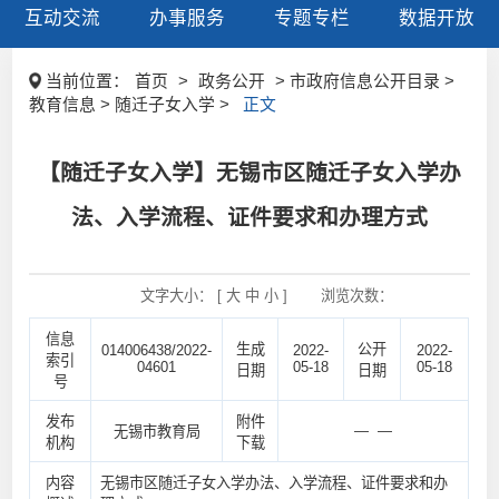
互动交流
办事服务
专题专栏
数据开放
当前位置：
首页
>
政务公开
> 市政府信息公开目录 >
教育信息 > 随迁子女入学 >
正文
【随迁子女入学】无锡市区随迁子女入学办
法、入学流程、证件要求和办理方式
文字大小： [
大
中
小
]
浏览次数：
信息
生成
公开
014006438/2022-
2022-
2022-
索引
04601
05-18
05-18
日期
日期
号
发布
附件
— —
无锡市教育局
机构
下载
内容
无锡市区随迁子女入学办法、入学流程、证件要求和办