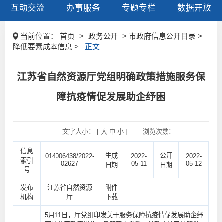
互动交流
办事服务
专题专栏
数据开放
当前位置：
首页
>
政务公开
> 市政府信息公开目录 >
降低要素成本信息 >
正文
江苏省自然资源厅党组明确政策措施服务保
障抗疫情促发展助企纾困
文字大小： [
大
中
小
]
浏览次数：
信息
生成
公开
014006438/2022-
2022-
2022-
索引
02627
05-11
05-12
日期
日期
号
发布
江苏省自然资源
附件
— —
机构
厅
下载
5月11日，厅党组印发关于服务保障抗疫情促发展助企纾