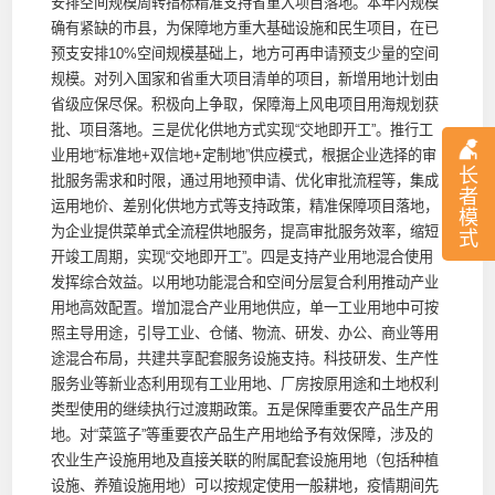
安排空间规模周转指标精准支持省重大项目落地。本年内规模
确有紧缺的市县，为保障地方重大基础设施和民生项目，在已
预支安排10%空间规模基础上，地方可再申请预支少量的空间
规模。对列入国家和省重大项目清单的项目，新增用地计划由
省级应保尽保。积极向上争取，保障海上风电项目用海规划获
批、项目落地。三是优化供地方式实现“交地即开工”。推行工
业用地“标准地+双信地+定制地”供应模式，根据企业选择的审
长
批服务需求和时限，通过用地预申请、优化审批流程等，集成
者
运用地价、差别化供地方式等支持政策，精准保障项目落地，
模
为企业提供菜单式全流程供地服务，提高审批服务效率，缩短
式
开竣工周期，实现“交地即开工”。四是支持产业用地混合使用
发挥综合效益。以用地功能混合和空间分层复合利用推动产业
用地高效配置。增加混合产业用地供应，单一工业用地中可按
照主导用途，引导工业、仓储、物流、研发、办公、商业等用
途混合布局，共建共享配套服务设施支持。科技研发、生产性
服务业等新业态利用现有工业用地、厂房按原用途和土地权利
类型使用的继续执行过渡期政策。五是保障重要农产品生产用
地。对“菜篮子”等重要农产品生产用地给予有效保障，涉及的
农业生产设施用地及直接关联的附属配套设施用地（包括种植
设施、养殖设施用地）可以按规定使用一般耕地，疫情期间先