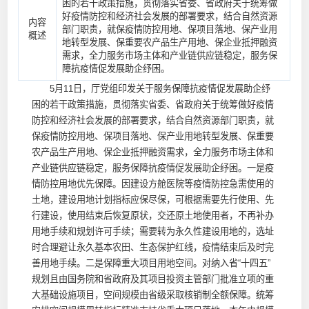
困的若干政策措施，贯彻落实省委、省政府关于统筹做
好疫情防控和经济社会发展的部署要求，结合自然资源
内容
部门职责，就保疫情防控用地、保项目落地、保产业用
概述
地转型发展、保重要农产品生产用地、保企业抵押融资
需求，全力服务市场主体和产业链供应链稳定，服务保
障抗疫情促发展助企纾困。
5月11日，厅党组印发关于服务保障抗疫情促发展助企纾
困的若干政策措施，贯彻落实省委、省政府关于统筹做好疫情
防控和经济社会发展的部署要求，结合自然资源部门职责，就
保疫情防控用地、保项目落地、保产业用地转型发展、保重要
农产品生产用地、保企业抵押融资需求，全力服务市场主体和
产业链供应链稳定，服务保障抗疫情促发展助企纾困。一是疫
情防控用地优先保障。因建设方舱医院等疫情防控急需使用的
土地，建设用地计划指标应保尽保，可根据需要先行使用、先
行建设，使用结束后恢复原状，交还原土地使用者，不再补办
用地手续和规划许可手续；需要转为永久性建设用地的，选址
时合理避让永久基本农田、生态保护红线，疫情结束后及时完
善用地手续。二是保障重大项目用地空间。对纳入省“十四五”
规划且由国务院和省政府及其项目投资主管部门批准立项的重
大基础设施项目，空间规模由省级采取核销制全额保障。统筹