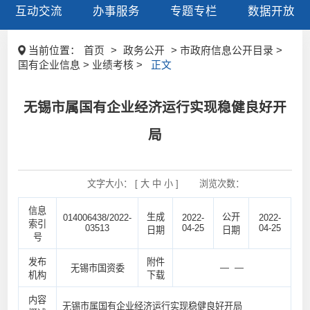
互动交流
办事服务
专题专栏
数据开放
当前位置：
首页
>
政务公开
> 市政府信息公开目录 >
国有企业信息 > 业绩考核 >
正文
无锡市属国有企业经济运行实现稳健良好开
局
文字大小： [
大
中
小
]
浏览次数：
信息
生成
公开
014006438/2022-
2022-
2022-
索引
03513
04-25
04-25
日期
日期
号
发布
附件
— —
无锡市国资委
机构
下载
内容
无锡市属国有企业经济运行实现稳健良好开局