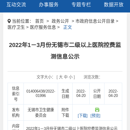
互动交流
办事服务
专题专栏
数据开放
当前位置：
首页
>
政务公开
> 市政府信息公开目录 >
医疗卫生 > 医疗服务信息 >
正文
2022年1－3月份无锡市二级以上医院控费监
测信息公示
文字大小： [
大
中
小
]
浏览次数：
信息
生成
公开
014006438/2022-
2022-
2022-
索引
01996
04-20
04-20
日期
日期
号
发布
无锡市卫生健康
附件
机构
委员会
下载
[下载]
[预览]
内容
2022年1－3月份无锡市二级以上医院控费监测信息公示