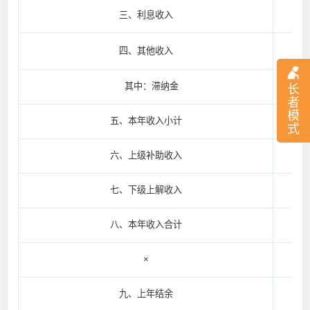
三、利息收入
17
四、其他收入
其中：滞纳金
长
者
模
五、本年收入小计
831
式
六、上级补助收入
七、下级上解收入
八、本年收入合计
831
×
九、上年结余
694