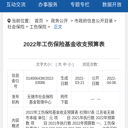
互动交流
办事服务
专题专栏
数据开放
当前位置：
首页
>
政务公开
> 市政府信息公开目录 >
社会保险 > 工伤保险 >
正文
2022年工伤保险基金收支预算表
文字大小： [
大
中
小
]
浏览次数：
信息
生成
公开
014006438/2022-
2022-
2022-
索引
03086
03-21
04-06
日期
日期
号
发布
无锡市社会保险
附件
— —
机构
基金管理中心
下载
2022年工伤保险基金收支预算表 社预07表 江苏省无锡
市本级 单位：元 项 目 2021年执行数 2022年预算
内容
数 项 目 2021年执行数 2022年预算数 一、工伤保
概述