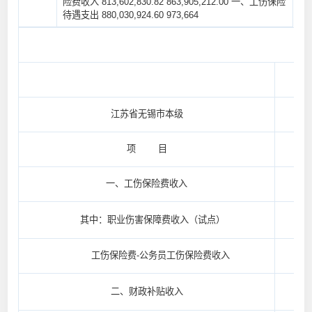
险费收入 813,602,830.82 863,905,212.00 一、工伤保险
待遇支出 880,030,924.60 973,664
江苏省无锡市本级
项 目
2
一、工伤保险费收入
813
其中：职业伤害保障费收入（试点）
工伤保险费-公务员工伤保险费收入
8,
二、财政补贴收入