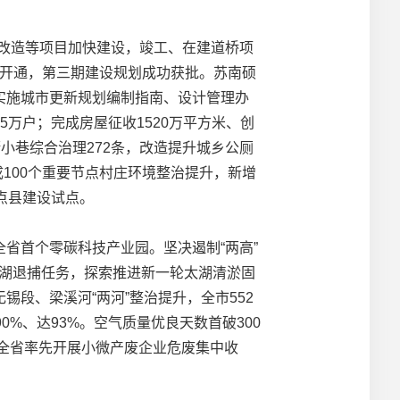
改造等项目加快建设，竣工、在建道桥项
利开通，第三期建设规划成功获批。苏南硕
实施城市更新规划编制指南、设计管理办
5万户；完成房屋征收1520万平方米、创
小巷综合治理272条，改造提升城乡公厕
成100个重要节点村庄环境整治提升，新增
点县建设试点。
首个零碳科技产业园。坚决遏制“两高”
太湖退捕任务，探索推进新一轮太湖清淤固
段、梁溪河“两河”整治提升，全市552
%、达93%。空气质量优良天数首破300
在全省率先开展小微产废企业危废集中收