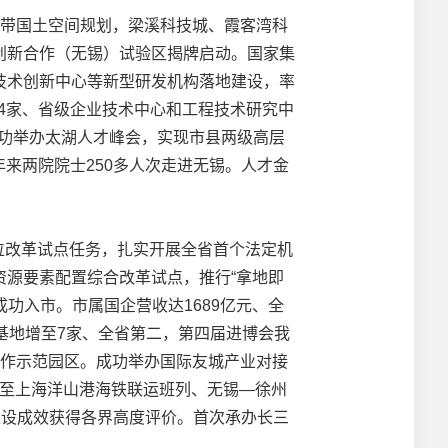
带国土空间规划，梁溪科技城、霞客湾科
创新合作（无锡）试验区揭牌启动。国家集
技术创新中心等新型研发机构落地建设，率
站4家、省级企业技术中心和工程技术研究中
成功举办太湖人才峰会，实现市县两级高层
年来两院院士250多人次走进无锡。人才金
位改革试点任务，扎实开展全省首个法定机
源要素配置综合改革试点，推行“拿地即
成功入市。市属国企营收达1689亿元、全
基地增至7家、全省第二，第四届进博会我
合作示范园区。成功举办国际友城产业对接
无锡至上海洋山港海铁联运班列、无锡—徐州
建设成效获得各界高度评价。首次承办长三
。