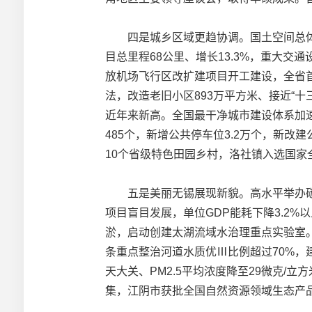
四是城乡区域更趋协调。国土空间总体规
目总里程68公里、增长13.3%，重大
放机场飞行区改扩建项目开工建设，全省
法，改造老旧小区893万平方米、接近“十
近年来新高。全国最干净城市建设体系加速
485个，新增公共停车位3.2万个，新改
10个省级特色田园乡村，洛社镇入选国
五是美丽无锡展现新貌。高水平举办碳达
项目盲目发展，单位GDP能耗下降3.2
淤，启动创建太湖流域水治理重点实验室。
条重点整治河道水质优Ⅲ比例超过70%，建
天大关、PM2.5平均浓度降至29微克
集，江阴市获批全国自然资源领域生态产