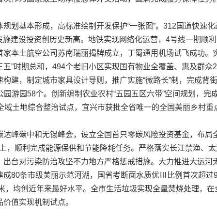
划基本形成，高标准绘制开发保护“一张图”。312国道快速化
交通设施建设投资创历史新高。地铁实现网络化运营，4号线一期顺
首家本土航空公司苏南瑞丽揭牌成立，丁蜀通用机场试飞成功。
三五”时期总和，494个老旧小区实现国有物业全覆盖、惠及群众2
构建，制定城市家具设计导则，推广实施“微路长”制，完成背街
建公园游园58个。创新编制农业农村“五园五区六带”空间规划，完
家全域土地综合整治试点，宜兴市获批全省唯一的全国美丽乡村重
峰碳中和无锡峰会，设立全国首只零碳风险投资基金，布局全省
%以上，顺利完成能源保供和节能降耗任务。严格落实长江禁渔、
出台对污染防治攻坚不力地方严格惩戒措施。大力推进大运河无锡
成80条市级美丽示范河湖，国省考断面水质优Ⅲ比例首次超过90
/立方米，均创近年来最好水平。全市生活垃圾实现全量焚烧处理，
品价值实现机制试点。