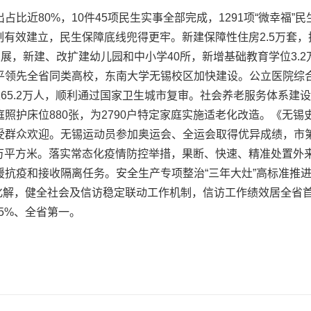
近80%，10件45项民生实事全部完成，1291项“微幸福”
制有效建立，民生保障底线兜得更牢。新建保障性住房2.5万套，
展，新建、改扩建幼儿园和中小学40所，新增基础教育学位3.2
平领先全省同类高校，东南大学无锡校区加快建设。公立医院综合
及65.2万人，顺利通过国家卫生城市复审。社会养老服务体系建
照护床位880张，为2790户特定家庭实施适老化改造。《无
受群众欢迎。无锡运动员参加奥运会、全运会取得优异成绩，市
8万平方米。落实常态化疫情防控举措，果断、快速、精准处置外来
抗疫和接收隔离任务。安全生产专项整治“三年大灶”高标准推进，
查化解，健全社会及信访稳定联动工作机制，信访工作绩效居全省
5%、全省第一。