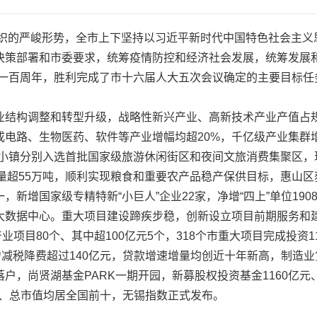
织的严峻形势，全市上下坚持以习近平新时代中国特色社会主义
策部署和市委要求，统筹疫情防控和经济社会发展，统筹发展和安
立一百周年，胜利完成了市十六届人大五次会议确定的主要目标任
调整和转型升级，战略性新兴产业、高新技术产业产值占规上工业
电路、生物医药、软件等产业增幅均超20%，千亿级产业集群增至
湾小镇分别入选首批国家级旅游休闲街区和夜间文旅消费集聚区，
食产量超55万吨，顺利实现粮食和重要农产品稳产保供目标，惠山
一，新增国家级专精特新“小巨人”企业22家，净增“四上”单位1
大数据中心。重大项目建设蹄疾步稳，创新设立项目前期服务和建
业项目80个、其中超100亿元5个，318个市重大项目完成投资1
增减税降费超过140亿元，贷款增速增量均创近十年新高，制造
户，尚贤湖基金PARK一期开园，新募股权投资基金1160亿
增数、总市值均居全国前十，无锡指数正式发布。