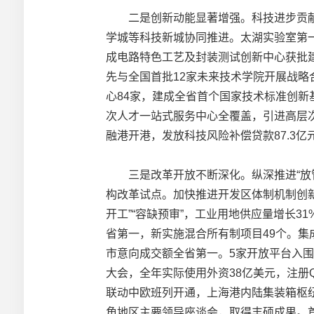
二是创新动能显著增强。科技进步贡献率
学城等科技新城协同推进。太湖实验室第
成电路特色工艺及封装测试创新中心获批
先与全国首批12家未来技术学院开展战略
心84家，建成全省首个国家技术标准创新
次人才一站式服务中心全覆盖，引进高层次人
融港开港，发放科技风险补偿贷款87.3
三是改革开放不断深化。纵深推进“放管服
构改革试点。加快推进开发区体制机制创
开工”“容缺预审”，工业用地供应量增长3
省第一，新实施混合所有制项目49个。
市意向成交额全省第一。5家开放平台入
大会，全年实际使用外资38亿美元，注册Q
联动中欧班列开通，上海港内陆集装箱枢
角地区主要领导座谈会，取得丰硕成果。