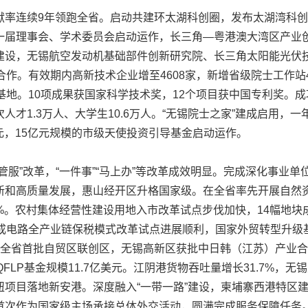
连续9年领跑全省。启动共建环太湖科创圈，发布太湖湾科创
一届理事会、学术委员会启动运作，长三角—粤港澳大湾区产业
建设，无锡航空发动机基础部件创新研究院、长三角太阳能光伏
合作。有效期内高新技术企业增至4608家，新增省级院士工作
基地。10项成果获国家科学技术奖，12个项目获中国专利奖。
才1.3万人、大学生10.6万人。“无锡院士之家”建成启用，一
亿元，15亿元规模的市级天使投资引导基金启动运作。
”改革，“一件事”“马上办”等改革成效明显。完成深化事业单
新和高质量发展，惠山经开区升格国家级。在全省率先开展自然资
1%。农村集体经营性建设用地入市改革试点步伐加快，14幅地块
集成电路全产业链保税模式改革试点进展顺利，国家外贸转型升级
围全省首批自贸区联创区，无锡高新区获批中日韩（江苏）产业
FLP基金规模11.7亿美元。江阴港货物吞吐量增长31.7%，
纽项目落地新安港。深度融入“一带一路”建设，柬埔寨西港特区
首次作为国家级主场承接总体外交活动，圆满完成服务保障任务