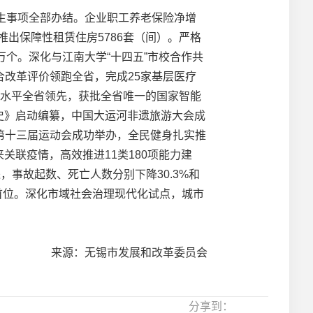
民生事项全部办结。企业职工养老保险净增
推出保障性租赁住房5786套（间）。严格
万个。深化与江南大学“十四五”市校合作共
改革评价领跑全省，完成25家基层医疗
设水平全省领先，获批全省唯一的国家智能
锡史》启动编纂，中国大运河非遗旅游大会成
第十三届运动会成功举办，全民健身扎实推
关联疫情，高效推进11类180项能力建
事故起数、死亡人数分别下降30.3%和
首位。深化市域社会治理现代化试点，城市
来源：无锡市发展和改革委员会
分享到：