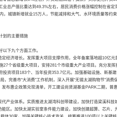
上工业总产值比重达到49.3%左右，居民消费价格涨幅控制在省
以内，城镇新增就业15万人，节能减排和大气、水环境质量等约
计划的主要措施
好以下九个方面工作。
经济增长。发挥重大项目支撑作用，全年备案落地超10亿元重
实施27个省级重大项目，安排281个市级重大产业项目。充分发挥
府投资项目183个、当年投资353.7亿元。加强基础设施、新基建
格局，完善市“大消费”工作机制，深入开展“无锡太湖购物节”消
发布惠企政策兑现清单，开工建设尚贤湖基金PARK二期，普惠
代产业体系。实质推进太湖湾科创带建设，加快打造梁溪科技城
功能区。加快太湖实验室条件能力建设，加快创建超算、芯片、
化载体30家。加强关键核心技术攻关，统筹推进100项以上关键