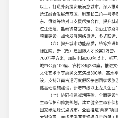
以上，打造外商投资最满意城市。深入推
跨江融合发展示范区，制定长三角—粤港
东、盘锦等地对口支援帮扶合作。提升城
过江通道、盐泰锡常宜铁路、南沿江铁路等
项目建设。加快发展网络货运、多式联运
（六）提升城市功能品质，统筹推进城乡
际医院，新（改）建国际人才公寓1万套。
700万平方米，加装电梯200台以上，新
城市公厕100座、农村公厕280座。推
文化艺术季等惠民文艺演出300场，高水
设，支持江南古运河度假区争创国家级旅
储基础设施建设，新增市级以上龙头企业1
（七）协同推进减污降碳，全面建设“美
生态保护和修复规划，建立健全生态补偿
国家碳达峰试点城市。全面推进“两高”
太湖治理，完成梁溪河景观提升示范段工程