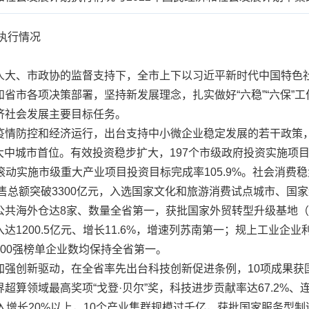
执行情况
大、市政协的监督支持下，全市上下以习近平新时代中国特色社
省市各项决策部署，坚持新发展理念，扎实做好“六稳”“六保”
济社会发展主要目标任务。
防控和经济运行，出台支持中小微企业稳定发展的若干政策，地
名全国大中城市首位。有效投资稳步扩大，197个市级政府投资实施项
8个滚动实施市级重大产业项目投资目标完成率105.9%。社会消
零售总额突破3300亿元，入选国家文化和旅游消费试点城市、国
共海外仓达8家、数量全省第一，获批国家外贸转型升级基地（生
200.5亿元、增长11.6%，增速列苏南第一；规上工业企业利润
00强榜单企业数均保持全省第一。
创新驱动，在全省率先出台科技创新促进条例，10项成果获国
超算领域最高奖项“戈登·贝尔”奖，科技进步贡献率达67.2%
入增长20%以上，10个产业集群规模过千亿，获批国家服务型