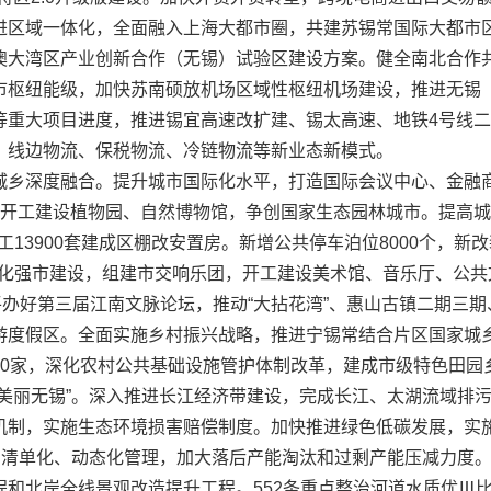
进区域一体化，全面融入上海大都市圈，共建苏锡常国际大都市
澳大湾区产业创新合作（无锡）试验区建设方案。健全南北合作
市枢纽能级，加快苏南硕放机场区域性枢纽机场建设，推进无锡
重大项目进度，推进锡宜高速改扩建、锡太高速、地铁4号线二期
、线边物流、保税物流、冷链物流等新业态新模式。
深度融合。提升城市国际化水平，打造国际会议中心、金融商
开工建设植物园、自然博物馆，争创国家生态园林城市。提高城
开工13900套建成区棚改安置房。新增公共停车泊位8000个，
进文化强市建设，组建市交响乐团，开工建设美术馆、音乐厅、公共
平办好第三届江南文脉论坛，推动“大拈花湾”、惠山古镇二期三
游度假区。全面实施乡村振兴战略，推进宁锡常结合片区国家城
0家，深化农村公共基础设施管护体制改革，建成市级特色田园乡
丽无锡”。深入推进长江经济带建设，完成长江、太湖流域排污口
机制，实施生态环境损害赔偿制度。加快推进绿色低碳发展，实
项目清单化、动态化管理，加大落后产能淘汰和过剩产能压减力度
和北岸全线景观改造提升工程。552条重点整治河道水质优Ⅲ比例