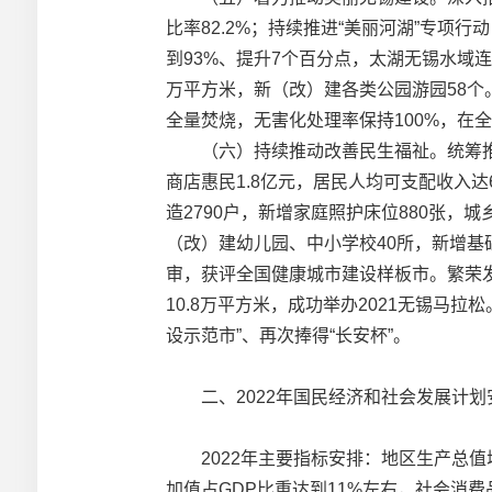
比率82.2%；持续推进“美丽河湖”专项
到93%、提升7个百分点，太湖无锡水域连
万平方米，新（改）建各类公园游园58个
全量焚烧，无害化处理率保持100%，在
（六）持续推动改善民生福祉。统筹推进富
商店惠民1.8亿元，居民人均可支配收入
造2790户，新增家庭照护床位880张
（改）建幼儿园、中小学校40所，新增基
审，获评全国健康城市建设样板市。繁荣发
10.8万平方米，成功举办2021无锡马拉
设示范市”、再次捧得“长安杯”。
二、2022年国民经济和社会发展计划
2022年主要指标安排：地区生产总值增
加值占GDP比重达到11%左右，社会消