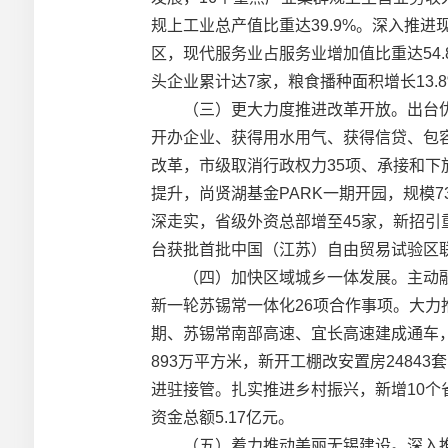
规上工业总产值比重达39.9%。深入推
区，现代服务业占服务业增加值比重达54.
头企业累计达7家，粮食播种面积增长13.
（三）更大力度推进改革开放。出台优化
开办企业、获得用水用气、获得信贷、包容
改革，市级取消行政权力35项、承接和下放
提升，尚贤湖基金PARK一期开园，规模7
深走实，省级外资总部增至45家，新招引
台获批首批中国（江苏）自由贸易试验区联
（四）加快区域城乡一体发展。主动融入
新一轮苏锡常一体化26项合作事项。大
期、苏锡常南部高速、宜长高速建成通车
893万平方米，新开工棚改安置房2484
进驻接管。扎实推进乡村振兴，新增10个
资金总额5.17亿元。
（五）着力推动美丽无锡建设。深入推进污染