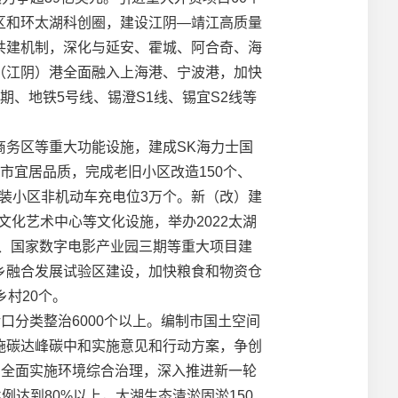
区和环太湖科创圈，建设江阴—靖江高质量
共建机制，深化与延安、霍城、阿合奇、海
（江阴）港全面融入上海港、宁波港，加快
、地铁5号线、锡澄S1线、锡宜S2线等
务区等重大功能设施，建成SK海力士国
市宜居品质，完成老旧小区改造150个、
新改装小区非机动车充电位3万个。新（改）建
文化艺术中心等文化设施，举办2022太湖
期、国家数字电影产业园三期等重大项目建
乡融合发展试验区建设，加快粮食和物资仓
村20个。
分类整治6000个以上。编制市国土空间
施碳达峰碳中和实施意见和行动方案，争创
。全面实施环境综合治理，深入推进新一轮
达到80%以上，太湖生态清淤固淤150