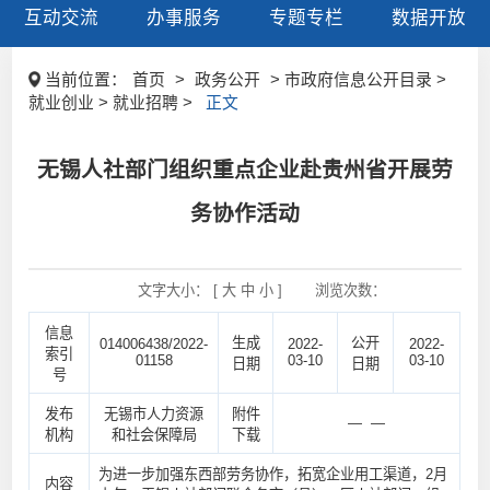
互动交流
办事服务
专题专栏
数据开放
当前位置：
首页
>
政务公开
> 市政府信息公开目录 >
就业创业 > 就业招聘 >
正文
无锡人社部门组织重点企业赴贵州省开展劳
务协作活动
文字大小： [
大
中
小
]
浏览次数：
信息
生成
公开
014006438/2022-
2022-
2022-
索引
01158
03-10
03-10
日期
日期
号
发布
无锡市人力资源
附件
— —
机构
和社会保障局
下载
为进一步加强东西部劳务协作，拓宽企业用工渠道，2月
内容