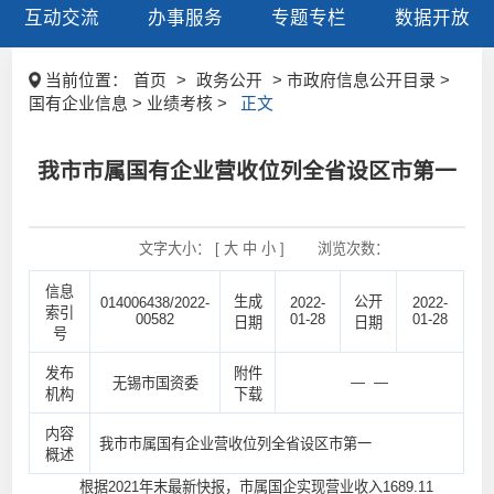
互动交流
办事服务
专题专栏
数据开放
当前位置：
首页
>
政务公开
> 市政府信息公开目录 >
国有企业信息 > 业绩考核 >
正文
我市市属国有企业营收位列全省设区市第一
文字大小： [
大
中
小
]
浏览次数：
信息
生成
公开
014006438/2022-
2022-
2022-
索引
00582
01-28
01-28
日期
日期
号
发布
附件
— —
无锡市国资委
机构
下载
内容
我市市属国有企业营收位列全省设区市第一
概述
根据2021年末最新快报，市属国企实现营业收入1689.11