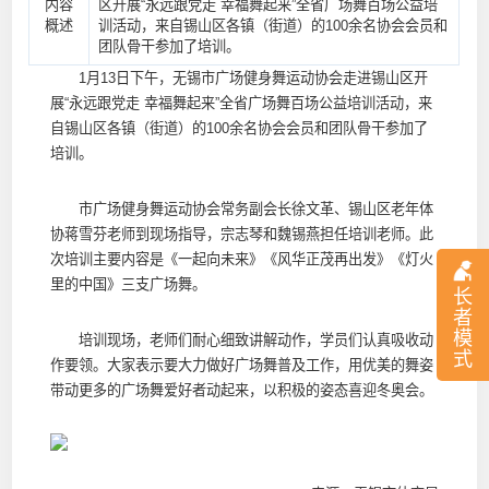
内容
区开展“永远跟党走 幸福舞起来”全省广场舞百场公益培
概述
训活动，来自锡山区各镇（街道）的100余名协会会员和
团队骨干参加了培训。
1月13日下午，无锡市广场健身舞运动协会走进锡山区开
展“永远跟党走 幸福舞起来”全省广场舞百场公益培训活动，来
自锡山区各镇（街道）的100余名协会会员和团队骨干参加了
培训。
市广场健身舞运动协会常务副会长徐文革、锡山区老年体
协蒋雪芬老师到现场指导，宗志琴和魏锡燕担任培训老师。此
次培训主要内容是《一起向未来》《风华正茂再出发》《灯火
里的中国》三支广场舞。
长
者
模
培训现场，老师们耐心细致讲解动作，学员们认真吸收动
式
作要领。大家表示要大力做好广场舞普及工作，用优美的舞姿
带动更多的广场舞爱好者动起来，以积极的姿态喜迎冬奥会。