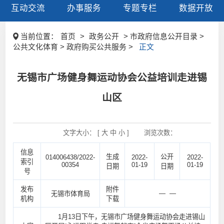
互动交流
办事服务
专题专栏
数据开放
当前位置：
首页
>
政务公开
> 市政府信息公开目录 >
公共文化体育 > 政府购买公共服务 >
正文
无锡市广场健身舞运动协会公益培训走进锡
山区
文字大小： [
大
中
小
]
浏览次数：
信息
生成
公开
014006438/2022-
2022-
2022-
索引
00354
01-19
01-19
日期
日期
号
发布
附件
— —
无锡市体育局
机构
下载
1月13日下午，无锡市广场健身舞运动协会走进锡山