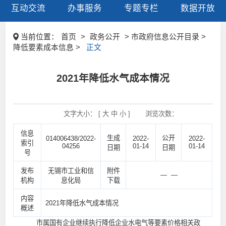
互动交流
办事服务
专题专栏
数据开放
当前位置：
首页
>
政务公开
> 市政府信息公开目录 >
降低要素成本信息 >
正文
2021年降低水气成本情况
文字大小： [
大
中
小
]
浏览次数：
信息
生成
公开
014006438/2022-
2022-
2022-
索引
04256
01-14
01-14
日期
日期
号
发布
无锡市工业和信
附件
— —
机构
息化局
下载
内容
2021年降低水气成本情况
概述
市属国有企业继续执行降低企业水电气等要素价格相关政