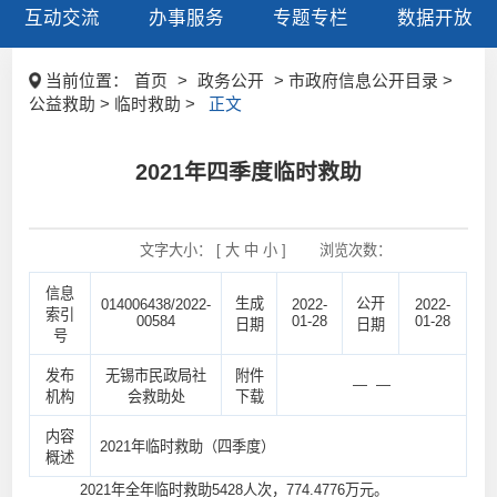
互动交流
办事服务
专题专栏
数据开放
当前位置：
首页
>
政务公开
> 市政府信息公开目录 >
公益救助 > 临时救助 >
正文
2021年四季度临时救助
文字大小： [
大
中
小
]
浏览次数：
信息
生成
公开
014006438/2022-
2022-
2022-
索引
00584
01-28
01-28
日期
日期
号
发布
无锡市民政局社
附件
— —
机构
会救助处
下载
内容
2021年临时救助（四季度）
概述
2021年全年临时救助5428人次，774.4776万元。