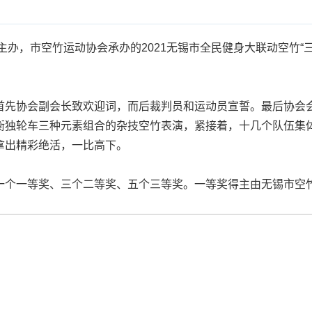
办，市空竹运动协会承办的2021无锡市全民健身大联动空竹“
协会副会长致欢迎词，而后裁判员和运动员宣誓。最后协会会
衡独轮车三种元素组合的杂技空竹表演，紧接着，十几个队伍集
拿出精彩绝活，一比高下。
个一等奖、三个二等奖、五个三等奖。一等奖得主由无锡市空