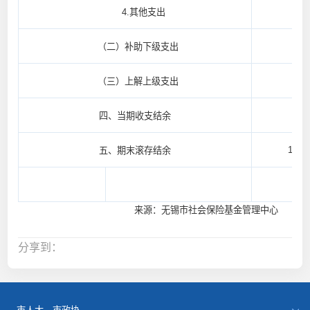
4.其他支出
（二）补助下级支出
（三）上解上级支出
-48,
四、当期收支结余
1,088
五、期末滚存结余
来源：无锡市社会保险基金管理中心
分享到：