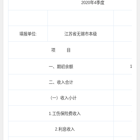
2020年4季度
填报单位:
江苏省无锡市本级
项 目
20
1,137
一、期初余额
811,
二、收入合计
811,
（一）收入小计
783,
1.工伤保险费收入
28,
2.利息收入