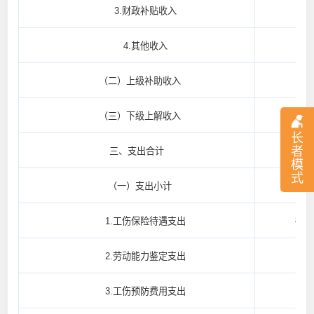
3.财政补贴收入
4.其他收入
（二）上级补助收入
（三）下级上解收入
长
者
860,
三、支出合计
模
式
860,
（一）支出小计
857,
1.工伤保险待遇支出
2.劳动能力鉴定支出
3,0
3.工伤预防费用支出