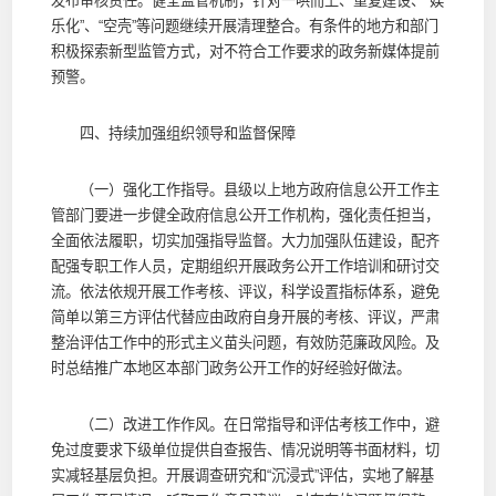
发布审核责任。健全监管机制，针对一哄而上、重复建设、“娱
乐化”、“空壳”等问题继续开展清理整合。有条件的地方和部门
积极探索新型监管方式，对不符合工作要求的政务新媒体提前
预警。
四、持续加强组织领导和监督保障
（一）强化工作指导。县级以上地方政府信息公开工作主
管部门要进一步健全政府信息公开工作机构，强化责任担当，
全面依法履职，切实加强指导监督。大力加强队伍建设，配齐
配强专职工作人员，定期组织开展政务公开工作培训和研讨交
流。依法依规开展工作考核、评议，科学设置指标体系，避免
简单以第三方评估代替应由政府自身开展的考核、评议，严肃
整治评估工作中的形式主义苗头问题，有效防范廉政风险。及
时总结推广本地区本部门政务公开工作的好经验好做法。
（二）改进工作作风。在日常指导和评估考核工作中，避
免过度要求下级单位提供自查报告、情况说明等书面材料，切
实减轻基层负担。开展调查研究和“沉浸式”评估，实地了解基