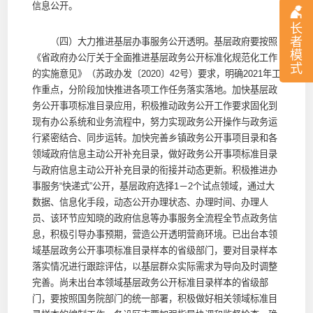
信息公开。
长
者
（四）大力推进基层办事服务公开透明。基层政府要按照
模
《省政府办公厅关于全面推进基层政务公开标准化规范化工作
式
的实施意见》（苏政办发〔2020〕42号）要求，明确2021年工
作重点，分阶段加快推进各项工作任务落实落地。加快基层政
务公开事项标准目录应用，积极推动政务公开工作要求固化到
现有办公系统和业务流程中，努力实现政务公开操作与政务运
行紧密结合、同步运转。加快完善乡镇政务公开事项目录和各
领域政府信息主动公开补充目录，做好政务公开事项标准目录
与政府信息主动公开补充目录的衔接并动态更新。积极推进办
事服务“快递式”公开，基层政府选择1－2个试点领域，通过大
数据、信息化手段，动态公开办理状态、办理时间、办理人
员、该环节应知晓的政府信息等办事服务全流程全节点政务信
息，积极引导办事预期，营造公开透明营商环境。已出台本领
域基层政务公开事项标准目录样本的省级部门，要对目录样本
落实情况进行跟踪评估，以基层群众实际需求为导向及时调整
完善。尚未出台本领域基层政务公开标准目录样本的省级部
门，要按照国务院部门的统一部署，积极做好相关领域标准目