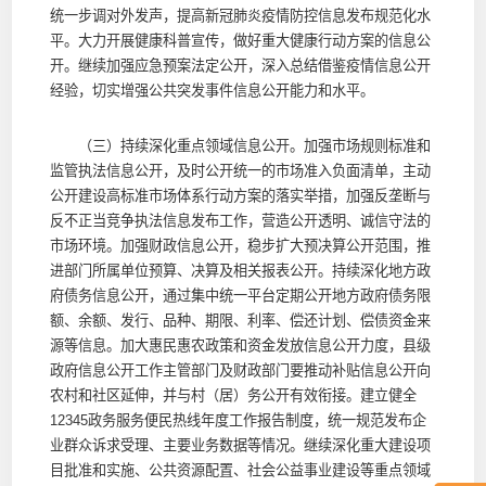
统一步调对外发声，提高新冠肺炎疫情防控信息发布规范化水
平。大力开展健康科普宣传，做好重大健康行动方案的信息公
开。继续加强应急预案法定公开，深入总结借鉴疫情信息公开
经验，切实增强公共突发事件信息公开能力和水平。
（三）持续深化重点领域信息公开。加强市场规则标准和
监管执法信息公开，及时公开统一的市场准入负面清单，主动
公开建设高标准市场体系行动方案的落实举措，加强反垄断与
反不正当竞争执法信息发布工作，营造公开透明、诚信守法的
市场环境。加强财政信息公开，稳步扩大预决算公开范围，推
进部门所属单位预算、决算及相关报表公开。持续深化地方政
府债务信息公开，通过集中统一平台定期公开地方政府债务限
额、余额、发行、品种、期限、利率、偿还计划、偿债资金来
源等信息。加大惠民惠农政策和资金发放信息公开力度，县级
政府信息公开工作主管部门及财政部门要推动补贴信息公开向
农村和社区延伸，并与村（居）务公开有效衔接。建立健全
12345政务服务便民热线年度工作报告制度，统一规范发布企
业群众诉求受理、主要业务数据等情况。继续深化重大建设项
目批准和实施、公共资源配置、社会公益事业建设等重点领域