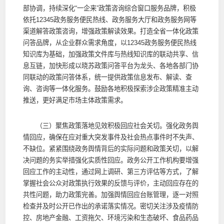
部协调，持续深化“一企来”政策咨询综合窗口服务品牌，积极
依托12345政务服务便民热线、政务服务大厅和政务服务网等
渠道解答政策咨询，增强政策解读效果。打造全省一体化政策
问答品牌，从企业群众需求角度，以12345政务服务便民热线
知识库为基础，加强政策文件库与热线知识库的联动共享、信
息互链，加快形成以晓苏政策问答平台为龙头、各地各部门协
同联动的政策问答体系，统一提供政策信息发布、解读、查
询、咨询等一体化服务。鼓励各地积极探索涉企政策精准主动
推送，更好满足市场主体政策需求。
（三）聚焦政策落地见效积极回应社会关切。强化政务舆
情回应，确保在应对重大突发事件及社会热点事件时不失声、
不缺位。紧紧围绕政务舆情背后的实际问题和政策关切，以解
决问题的务实举措强化实质性回应。政务公开工作机构要增强
回应工作的主动性，通过网上调研、第三方评估等方式，了解
掌握社会公众对政策执行效果的反馈与评价，主动回应存在的
共性问题，助力政策完善。加强舆情回应台账管理，逐一对照
检查并及时公开已作出的承诺落实情况。密切关注涉及疫情防
控、房地产金融、工资拖欠、环境污染和生态破坏、食品药品