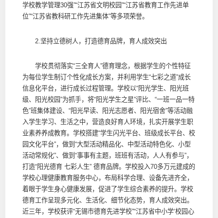
学校教学管理30强”“江苏省文明校园”“江苏省教育工作先进单
位”“江苏省教科研工作先进集体”等多项荣誉。
2.坚持立德树人，打造德育品牌，育人成效突出
学校贯彻落实“三全育人”德育理念，根据学生的个性特征
为每位学生制订个性化成长方案，并利用学生“七彩之道”成长
信息化平台，进行成长过程管理。学校以“阳光学生、阳光班
级、阳光校园”为抓手，将“阳光学生之星”评比、“一班一品一特
色”班集体建设、“阳光早读、阳光志愿者、阳光宿舍”等活动融
入学生学习、生活之中，营造良好育人环境，扎实开展学生职
业素养养成教育。学校搭建“学生闪光平台、班级成长平台、校
园文化平台”，做到“大型活动精品化、中型活动特色化、小型
活动常规化”、做到“事事有主题，班班有活动，人人有参与”，
打造“阳光德育 七彩人生” 德育品牌。学校投入70多万元建成的
学校心理健康教育服务中心，布局科学合理、设备先进齐全，
着眼于学生身心健康发展，促进了学生综合素养的提升。学校
德育工作呈现多元化、生活化、细节化态势，育人成效突出。
近三年，学校获评“无锡市德育先进学校”“江苏省中小学‘校园心