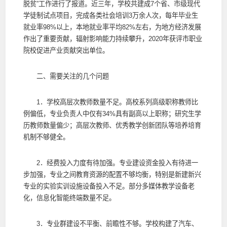
脱贫”工作进行了报道。近三年，学校共建成7个省、市级现代
学徒制试点项目，完成各类社会培训3万余人次，每年毕业生
就业率98%以上，本地就业率平均82%左右，为地方经济发展
作出了重要贡献，辐射影响能力持续攀升，2020年获评市职业
院校促进产业贡献突出单位。
二、需要关注的几个问题
1．学校高层次教师数量不足。高校系列高级职称教师比
例偏低，专业负责人中仅有34%具有副高以上职称；研究生学
历教师数量偏少；高层次教师、优秀教学创新团队等培养培育
机制不够健全。
2．经费投入力度有待加强。专业建设资金投入有待进一
步加强，专业之间教育资源的配置不够均衡，特别是新建新兴
专业的实验实训设施设备投入不足。部分多媒体教学设备老
化，信息化智能终端数量不足。
3．专业群建设不平衡、前瞻性不够。学校构建了汽车、