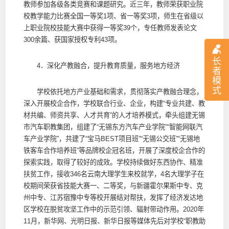
教师参加各级各类竞赛和课题研究。近三年，教师荣获职业院
校教学能力比赛全国一等奖1项、省一等奖3项，师生在省级以
上职业院校技能大赛中获得一等奖39个，专任教师发表论文
300余篇、获国家授权专利43项。
长
4．深化产教融合，提升教育质量，服务地方经济
者
模
式
学校依托地方产业基础和需求，贯彻落实产教融合理念，
深入开展校企合作，学校联合行业、企业，构建“专业共建、教
材共编、师资共享、人才共育”的人才培养模式，牵头组建无锡
市汽车职教集团，组建了“无锡东方汽车产业学院”“智能网联汽
车产业学院”，共建了“宝马BEST项目班”“无锡公交班”“无锡地
铁客车合作培养班”等品牌校企冠名班，开展了深度校企合作的
探索实践，取得了较好的成效。学校持续做好东西协作、精准
扶贫工作，接收346名云南大理学生来校就学，4名大理学子在
校期间荣获省技能大赛一、二等奖，与新疆霍尔果斯中专、克
州中专、江苏宿豫中专等校开展结对帮扶，发挥了经济发达地
区学校在脱贫攻坚工作中的示范引领、辐射带动作用。2020年
11月，新华网、光明日报、新华日报等媒体先后对学校“职教助