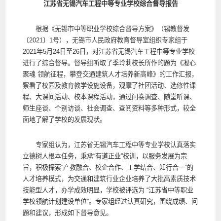
江苏省无锡汽车工程中等专业学校综合督导报告
根据《无锡市中等职业学校综合督导方案》（锡教督发
〔2021〕1号），无锡市人民政府教育督导室组织专家组于
2021年5月24日至26日，对江苏省无锡汽车工程中等专业学校
进行了综合督导。督导组听取了季玲莉校长所作的题为《凝心
聚魂 领航征程，攀登交通建筑人才培养新高峰》的工作汇报，
察看了校园及教育教学设施设备，观摩了社团活动、选修性课
程、大课间活动、校本课程活动，通过问卷调查、随堂听课、
师生座谈、个别访谈、社会调查、查阅资料等多种形式，较全
面地了解了学校的发展现状。
专家组认为，江苏省无锡汽车工程中等专业学校认真落实
立德树人根本任务，秉承“有道正业”校训，以服务发展为宗
旨，积极探索“产教融合、校企合作、工学结合、知行合一”的
人才培养模式，为交通和建筑行业企业培养了大批高素质技术
技能型人才，办学成效明显，学校被评选为 “江苏省中等职业
学校领航计划建设单位”。专家组经过认真研究，围绕成绩、问
题和建议，形成如下督导意见。