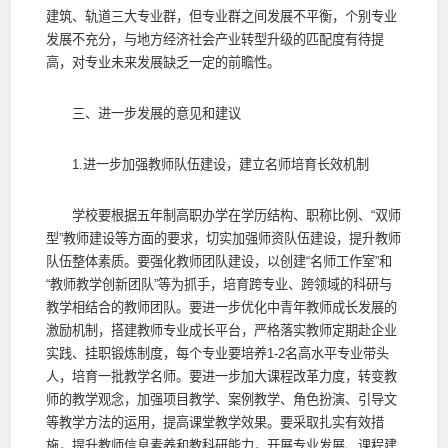
建筑、轨道三大专业群，但专业群之间发展不平衡，个别专业
发展不充分，与地方经济社会产业转型升级的匹配度有待提
高，对专业未来发展缺乏一定的前瞻性。
三、进一步发展的意见和建议
1.进一步加强教师队伍建设，建立名师培育长效机制
学校要根据五年制高职办学在学历结构、职称比例、“双师
型”教师建设等方面的要求，切实加强师资队伍建设，提升教师
队伍整体素质。要强化教师团队建设，以创建“名师工作室”和
“教师教学创新团队”等为抓手，培育跨专业、跨领域的科研与
教学相结合的教师团队。要进一步优化中青年教师成长发展的
激励机制，搭建教师专业成长平台，严格落实教师定期赴企业
实践、挂职锻炼制度，每个专业要培养1-2名高水平专业带头
人，培育一批教学名师。要进一步加大课程改革力度，转变教
师的教学观念，加强项目教学、案例教学、角色扮演、引导文
等教学方法的运用，提高课堂教学效果。要采取扎实有效措
施，提升教师信息素养和教科研能力，开展专业发展、课程建