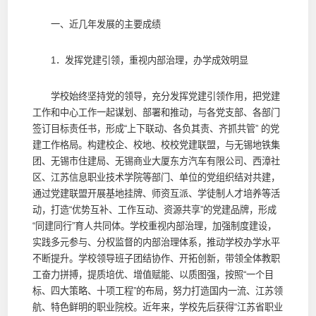
一、近几年发展的主要成绩
1．发挥党建引领，重视内部治理，办学成效明显
学校始终坚持党的领导，充分发挥党建引领作用，把党建
工作和中心工作一起谋划、部署和推动，与各党支部、各部门
签订目标责任书，形成“上下联动、各负其责、齐抓共管” 的党
建工作格局。构建校企、校地、校校党建联盟，与无锡地铁集
团、无锡市住建局、无锡商业大厦东方汽车有限公司、西漳社
区、江苏信息职业技术学院等部门、单位的党组织结对共建，
通过党建联盟开展基地挂牌、师资互派、学徒制人才培养等活
动，打造“优势互补、工作互动、资源共享”的党建品牌，形成
“同建同行”育人共同体。学校重视内部治理，加强制度建设，
实践多元参与、分权监督的内部治理体系，推动学校办学水平
不断提升。学校领导班子团结协作、开拓创新，带领全体教职
工奋力拼搏，提质培优、增值赋能、以质图强，按照“一个目
标、四大策略、十项工程”的布局，努力打造国内一流、江苏领
航、特色鲜明的职业院校。近年来，学校先后获得“江苏省职业