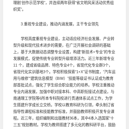
理剧’创作示范学校”，并连续两年获得“省文明风采活动优秀组
织奖”。
3.重视专业建设，推动内涵发展，主干专业领先
学校高度重视专业建设，主动适应经济社会发展、产业转
型升级和现代技术进步的需要，在广泛开展社会调研的基础
上，基于大数据动态调整专业设置，构建“新技术+专业”的专业
发展模式，促使传统专业转型升级增添活力。近三年新增专业
11 个，建成省级品牌、特色专业4个，省现代化专业群3个，
省现代化实训基地3个。学校积极探索“1+X”证书制度，“汽车运
用与维修”“建筑信息模型（BIM）”技能等级证书认证成为教育
部首批试点，强化了学生综合职业能力的培养。学校注重推动
专业内涵发展，加强中职对接本科、中高职衔接试点建设，与
南通理工学院等6所本专科院校进行贯通体系试点工作，为学
生搭建升学成长立交桥。学校以教育科研为引领，牵头制订省
指导性课程标准和技能教学标准，并鼓励教师积极开发专业课
程。近三年，组织编制和出版教材36本，其中4本入选国家“十
三五”规划教材。学校为教师搭建了多元化的教科研平台，鼓励