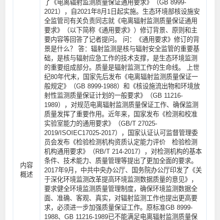
了《电离辐射监测质量保证通用要求》（GB 8999-
2021），自2021年8月1日起实施。生态环境部核设施安
全监管司有关负责同志就《电离辐射监测质量保证通用
要求》（以下简称《通用要求》）修订背景、原则和主
要内容等回答了记者提问。 问：《通用要求》修订的背
景是什么？ 答：辐射监测是核与辐射安全监管的重要基
础，是核与辐射应急工作的技术支撑，是生态环境监测
的重要组成部分。质量是辐射监测工作的生命线。 上世
纪80年代末，国家先后发布《电离辐射监测质量保证一
般规定》（GB 8999-1988）和《核设施流出物和环境放
射性监测质量保证计划的一般要求》（GB 11216-
1989），对规范电离辐射监测质量保证工作、确保监测
质量发挥了重要作用。近年来，国家发布《检测和校准
实验室能力的通用要求》（GB/T 27025-
2019/ISOIEC17025-2017），国家认证认可监督管理委
员会发布《检验检测机构资质认定能力评价 检验检测
机构通用要求》（RB/T 214-2017），对检测机构的基本
条件、技术能力、质量管理等提出了更加全面的要求。
内容
2017年9月，中共中央办公厅、国务院办公厅印发了《关
概述
于深化环境监测改革提高环境监测数据质量的意见》，
要求健全环境监测质量管理制度，确保环境监测数据全
面、准确、客观、真实，对辐射监测工作也提出更高要
求，必须进一步加强质量保证工作。原标准GB 8999-
1988、GB 11216-1989已不能满足电离辐射监测质量保