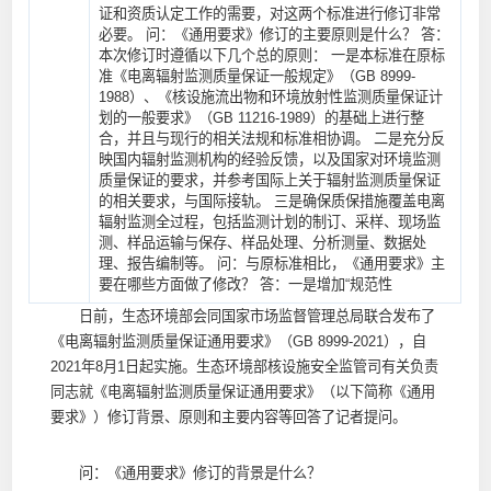
证和资质认定工作的需要，对这两个标准进行修订非常
必要。 问：《通用要求》修订的主要原则是什么？ 答：
本次修订时遵循以下几个总的原则： 一是本标准在原标
准《电离辐射监测质量保证一般规定》（GB 8999-
1988）、《核设施流出物和环境放射性监测质量保证计
划的一般要求》（GB 11216-1989）的基础上进行整
合，并且与现行的相关法规和标准相协调。 二是充分反
映国内辐射监测机构的经验反馈，以及国家对环境监测
质量保证的要求，并参考国际上关于辐射监测质量保证
的相关要求，与国际接轨。 三是确保质保措施覆盖电离
辐射监测全过程，包括监测计划的制订、采样、现场监
测、样品运输与保存、样品处理、分析测量、数据处
理、报告编制等。 问：与原标准相比，《通用要求》主
要在哪些方面做了修改？ 答：一是增加“规范性
日前，生态环境部会同国家市场监督管理总局联合发布了
《电离辐射监测质量保证通用要求》（GB 8999-2021），自
2021年8月1日起实施。生态环境部核设施安全监管司有关负责
同志就《电离辐射监测质量保证通用要求》（以下简称《通用
要求》）修订背景、原则和主要内容等回答了记者提问。
问：《通用要求》修订的背景是什么？