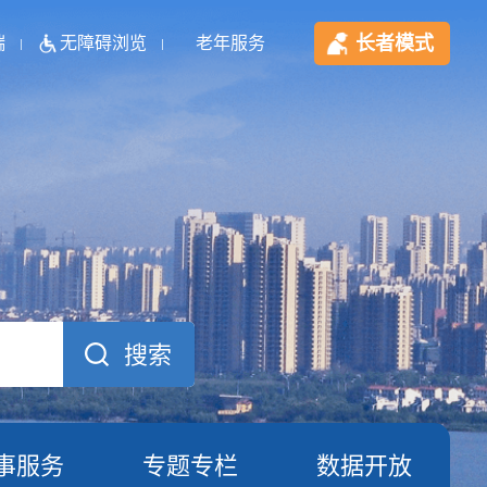
长者模式
端
无障碍浏览
老年服务
事服务
专题专栏
数据开放