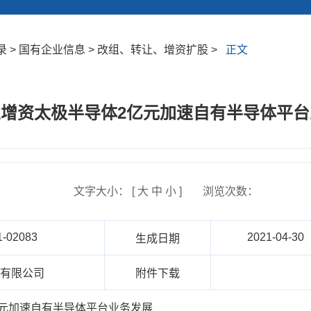
 > 国有企业信息 > 改组、转让、增资扩股 >
正文
增资太极半导体2亿元加速自有半导体平
文字大小： [
大
中
小
]
浏览次数：
1-02083
2021-04-30
生成日期
团有限公司
附件下载
元加速自有半导体平台业务发展