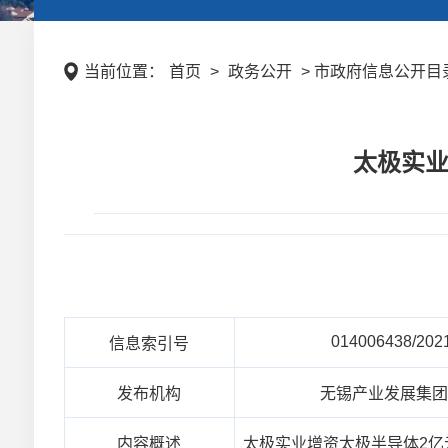
当前位置：
首页
>
政务公开
> 市政府信息公开目录
太极实业
014006438/202
信息索引号
发布机构
无锡产业发展集
内容概述
太极实业增资太极半导体2亿