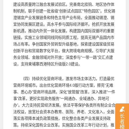
建设高质量跨江融合发展试验区。完善南北挂钩、地区协作体
制机制，联手创建一批省级“创新试点园区”“特色园区”。优化锡
澄锡宜产业发展链条和特色主导产业布局，全面推动锡澄、锡
宜协同发展区建设。高水平参与国际经济循环。抢抓开放发展
新机遇，推动内外贸一体化发展，构建国内国际双循环的重要
链接。实施工业领域同线同标同质工程，提高无锡产品国内市
场占有率。争创国家外贸转型升级基地，探索建设国家级贸易
创新平台和贸易数字化平台，做大跨境电商规模。引导扩大服
务业领域、金融领域对外开放；深度参与“一带一路”交汇点建
设，支持柬埔寨西港特区升级版2.0建设。
（四）持续优化营商环境，激发市场主体活力。打造最优
营商环境城市。出台优化营商环境4.0版行动方案，擦亮“无难
事、悉心办”营商环境品牌。深化“放管服”改革，深入推进“一件
事”改革，更好实现政务服务“一网通办、全域通办、异地可
办”。大力支持民营经济发展。依法平等保护各类所有制企业合
法权益，放宽社会资本办教育、医院、养老、文化准入，全面
长
落实各项降本减负政策措施，优化整合各类产业发展支持政
者
策。持续深化国有企业改革。实施国企改革三年行动计划，推
模