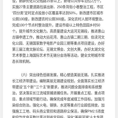
设，新辟优化公交线路15条以上，新增公共停车泊位2万个。
实施27条主要道路包装出新、250条背街小巷整治工程，市区
“四分类”定时定点投放小区覆盖率达到50%，新改建市区城市
公厕100座，新改建农村公厕300座。深化农村人居环境整治，
完成100个节点村整治提升，建设市级以上特色田园乡村50
个。提升城市文化魅力。高质量建设大运河无锡段，推进惠山
古镇申遗工作，推动大拈花湾、惠山古镇二期三期、伯渎河文
化公园、无锡国家数字电影产业园三期等重点项目建设，办好
第三届江南文脉论坛、无锡文博会、文创大赛，办好太湖文化
艺术季暨上海国际艺术节无锡分会场等活动，健全文明城市常
态长效机制。
（六）突出绿色低碳发展，精心塑造美丽无锡。扎实推进
长江经济带建设。编制美丽无锡建设规划，全面落实长江经济
带建设“五个新”“三个主”新要求，推进问题全面排查和系统整
治，坚决落实长江流域禁捕退捕任务。开展重点工程、重点项
目、重点领域节能行动，确保完成年度减煤工作目标。加强污
染综合防治。强化火电、钢铁、水泥等重点行业超低排放，加
强施工工地、码头扬尘管控和道路抑尘保洁，确保PM2.5浓度
和空气优良天数比率达到省定目标。深化“美丽河湖”十大专项