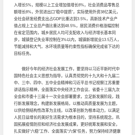
入增长5%，规模以上工业增加值增长8%，社会消费品零售总
额增长8%，外贸进出口“稳中提质”，实际使用外资38亿美元，
全社会研发经费支出占GDP比重达到3.5%，高新技术产业产
值占规上工业总产值比重达到48.5%，居民消费价格涨幅控制
在省定范围内，城乡居民人均可支配收入与经济增长基本同
步，城镇登记失业率控制在3%以内，城镇新增就业13.5万人，
节能减排和大气、水环境质量等约束性指标确保完成省下达的
目标任务。
做好今年的经济社会发展工作，要坚持以习近平新时代中
国特色社会主义思想为指导，认真贯彻党的十九大和十九届二
中、三中、四中、五中全会精神和习近平总书记视察江苏重要
讲话指示精神，全面落实中央经济工作会议、省委十三届九次
全会和市委十三届十一次全会部署要求，立足新发展阶段，践
行新发展理念，构建新发展格局，以推动高质量发展为主题，
以供给侧结构性改革为主线，以改革创新为根本动力，以满足
人民日益增长的美好生活需求为根本目的，坚持系统观念，巩
固拓展疫情防控和经济社会发展成果，更好统筹发展和安全，
扎实做好“六稳”工作、全面落实“六保”任务，努力保持经济健康