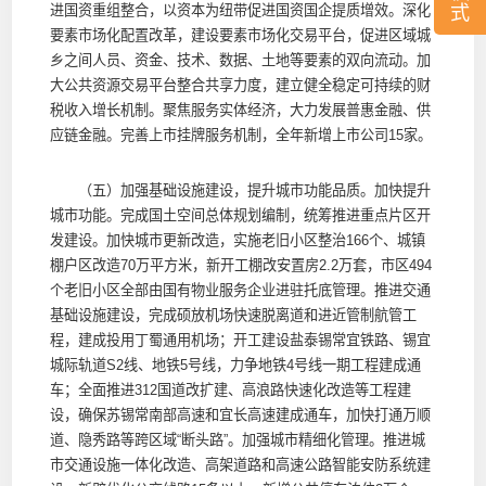
式
进国资重组整合，以资本为纽带促进国资国企提质增效。深化
要素市场化配置改革，建设要素市场化交易平台，促进区域城
乡之间人员、资金、技术、数据、土地等要素的双向流动。加
大公共资源交易平台整合共享力度，建立健全稳定可持续的财
税收入增长机制。聚焦服务实体经济，大力发展普惠金融、供
应链金融。完善上市挂牌服务机制，全年新增上市公司15家。
（五）加强基础设施建设，提升城市功能品质。加快提升
城市功能。完成国土空间总体规划编制，统筹推进重点片区开
发建设。加快城市更新改造，实施老旧小区整治166个、城镇
棚户区改造70万平方米，新开工棚改安置房2.2万套，市区494
个老旧小区全部由国有物业服务企业进驻托底管理。推进交通
基础设施建设，完成硕放机场快速脱离道和进近管制航管工
程，建成投用丁蜀通用机场；开工建设盐泰锡常宜铁路、锡宜
城际轨道S2线、地铁5号线，力争地铁4号线一期工程建成通
车；全面推进312国道改扩建、高浪路快速化改造等工程建
设，确保苏锡常南部高速和宜长高速建成通车，加快打通万顺
道、隐秀路等跨区域“断头路”。加强城市精细化管理。推进城
市交通设施一体化改造、高架道路和高速公路智能安防系统建