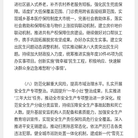
进社区嵌入式养老，补齐农村养老服务短板。强化民生兜底保
障。适度扩大低保覆盖范围、门诊费用跨省直接结算范围，实
现城乡基本医疗保险制度大市统一，完善社会救助体系，落实
社会救助和保障标准与物价上涨挂钩联动机制，建立房价地价
联动机制，推进共有产权保障住房建设。继续做好对口帮扶工
作，携手巩固拓展脱贫攻坚成果。办好办实民生实事。建立突
出民生问题动态调整机制，切实推动解决八大类突出民生问
题。持续加大财政投入力度，统筹推进实施年度10件45项为民
办实事项目。创新实施“微幸福”民生工程，积极响应、快速解
决群众身边急难愁盼“小事情”。
（八）防范化解重大风险，提高市域治理水平。扎实开展
安全生产专项整治。巩固提升“一年小灶”整治成果，扎实推进
“三年大灶”任务，推动全市安全生产专项整治进一步深化。规
范安全生产分级分类监管，持续压降安全生产事故起数和死亡
人数。提升基层安监机构人员配备和素质能力，加强安全生产
教育培训宣传，实现安全生产责任保险高危行业全覆盖。深入
推进平安无锡建设。推动扫黑除恶常态化，依法严厉打击各类
违法犯罪。健全城市巡防处置一体化机制，建成新一代“雪亮工