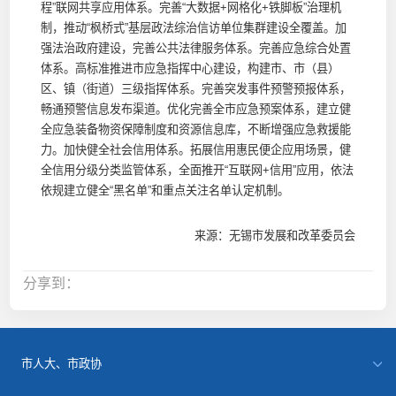
程”联网共享应用体系。完善“大数据+网格化+铁脚板”治理机
制，推动“枫桥式”基层政法综治信访单位集群建设全覆盖。加
强法治政府建设，完善公共法律服务体系。完善应急综合处置
体系。高标准推进市应急指挥中心建设，构建市、市（县）
区、镇（街道）三级指挥体系。完善突发事件预警预报体系，
畅通预警信息发布渠道。优化完善全市应急预案体系，建立健
全应急装备物资保障制度和资源信息库，不断增强应急救援能
力。加快健全社会信用体系。拓展信用惠民便企应用场景，健
全信用分级分类监管体系，全面推开“互联网+信用”应用，依法
依规建立健全“黑名单”和重点关注名单认定机制。
来源：无锡市发展和改革委员会
分享到：
市人大、市政协