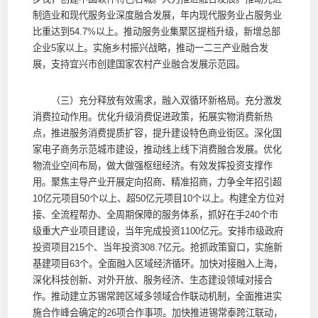
制造业和现代服务业深度融合发展，年内现代服务业占服务业
比重达到54.7%以上。推动服务业集聚区提档升级，新增总部
企业5家以上。实施乡村振兴战略，推动一二三产业融合发
展，支持宜兴市创建国家农村产业融合发展示范园。
（三）充分释放有效需求，融入双循环新格局。充分激发
消费拉动作用。优化升级消费促进政策，拓展实物消费新热
点，推进服务消费提质扩容，提升建设特色商业街区。深化国
家电子商务示范城市建设，推动线上线下消费融合发展。优化
物流业空间布局，做大做强枢纽经济。有效发挥投资支撑作
用。聚焦主导产业开展定向招商、精准招商，力争全年招引超
10亿元项目50个以上、超50亿元项目10个以上。构建全方位对
接、全流程帮办、全周期保障的服务体系，抓好在手240个市
级重大产业项目建设，当年完成投资1100亿元。安排市级政府
投资项目215个、当年投资308.7亿元。抢抓政策窗口，实施新
基建项目63个。全面融入区域经济循环。加快对接融入上海，
深化科技创新、对外开放、服务经济、生态建设领域对接合
作。推动建立苏锡常跨区域多领域合作联动机制，全面推进实
施合作峰会确定的26项合作事项。加快推进锡常泰跨江联动，