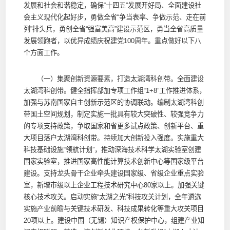
发展和社会和谐稳定，确保“十四五”发展开好局、全面建设社
会主义现代化起好步，勇做全省“争当表率、争做示范、走在前
列”排头兵，勇创全省“强富美高”建设示范区，勇当全省高质量
发展领跑者，以优异成绩庆祝建党100周年。重点做好以下八
个方面工作。
（一）集聚创新资源要素，打造太湖湾科创带。全面建设
太湖湾科创带。健全指挥部加专项工作组“1+8”工作推进体系，
加强与苏南国家自主创新示范区的协调联动。编制太湖湾科创
带国土空间规划，制定实施一批具有较大突破性、较强竞争力
的专项支持政策，争取国家和省更多试点政策、创新平台、重
大项目落户太湖湾科创带。持续加大创新投入强度。实施重大
科技基础设施“领航计划”，推动深海技术科学太湖实验室创建
国家实验室，推进国家高性能计算技术创新中心等国家级平台
建设。支持龙头骨干企业牵头建设国家级、省级企业重点实验
室，新增市级以上企业工程技术研究中心80家以上。加强关键
核心技术攻关。启动实施“太湖之光”科技攻关计划，全年遴选
实施产业前瞻与关键技术研发、科技成果转化等重大攻关项目
20项以上。建设中国（无锡）知识产权保护中心，组建产业知