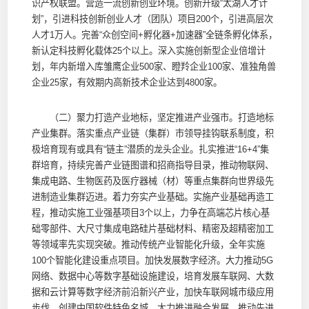
识产权联盟。营造一流创新创业环境。创新升级“太湖人才计
划”，引进科技创新创业人才（团队）项目200个，引进高层次
人才1万人。完善“众创空间+孵化器+加速器”全链条孵化体系，
新认定科技孵化载体25个以上。深入实施创新型企业倍增计
划，年内新增入库雏鹰企业500家、瞪羚企业100家、准独角兽
企业25家，有效期内高新技术企业达到4800家。
（二）聚力打造产业地标，坚定推进产业强市。打造地标
产业集群。落实重点产业链（集群）市领导挂钩联系制度，积
极培育现有或具有“链主”潜质的龙头企业。扎实推进“16+4”集
群培育，持续完善产业链图谱和招商指导目录，推动物联网、
集成电路、生物医药及医疗器械（材）等重点集群向世界级先
进制造业集群迈进。着力夯实产业基础。实施产业基础再造工
程，推动实施工业强基项目3个以上，力争在高端芯片核心基
础零部件、大尺寸集成电路硅片基础材料、精密及超精密加工
等领域率先实现突破。推动传统产业智能化升级，全年实施
100个智能化建设重点项目。加快发展数字经济。大力推动5G
网络、数据中心等数字基础设施建设，培育发展车联网、大数
据和云计算等数字经济前沿新兴产业，加快车联网城市级应用
步伐，创建中国软件特色名城。大力推进融合发展。推动先进