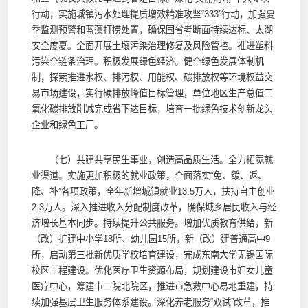
行动，实施城镇污水处理提质增效精准攻坚“333”行动，加强夏
季监测预警和蓝藻打捞处置，确保国省考断面持续达标、太湖
安全度夏。全面开展土壤污染治理修复及风险管控。推进塑料
污染全链条治理。积极发展绿色经济。健全绿色发展体制机
制，探索推进水权、排污权、用能权、碳排放权等环境权益交
易市场建设，实行碳排放峰值目标管理，单位地区生产总值二
氧化碳排放削减完成省下达目标，培育一批绿色技术创新龙头
企业和绿色工厂。
（七）共建共享民生事业，创造高品质生活。全力拓宽就
业渠道。实施更加积极的就业政策，全面落实“免、缓、返、
降、补”各项政策，全年新增城镇就业13.5万人，扶持自主创业
2.3万人。深入推进收入分配制度改革，确保城乡居民收入与经
济增长基本同步。持续提升公共服务。增加优质教育供给，新
（改）扩建中小学18所、幼儿园15所，新（改）建普通高中9
所，启动第三批新优质学校培育建设，完成东南大学无锡国际
校区工程建设。优化医疗卫生资源布局，规划建设市妇女儿童
医疗中心，筹建市二院北院区，推进市急救中心易地重建，持
续加强基层卫生服务体系建设。深化养老服务“双试”改革，推