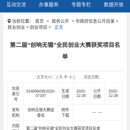
互动交流
办事服务
专题专栏
数据开放
当前位置：
首页
>
政务公开
> 市政府信息公开目录 >
就业创业 > 创业项目 >
正文
第二届“创响无锡”全民创业大赛获奖项目名
单
文字大小： [
大
中
小
]
浏览次数：
信息
生成
公开
014006438/2020-
2020-
2020-
索引
07197
12-28
12-28
日期
日期
号
发布
创响无锡大赛组
附件
— —
机构
委会
下载
内容
第二届“创响无锡”全民创业大赛获奖项目名单