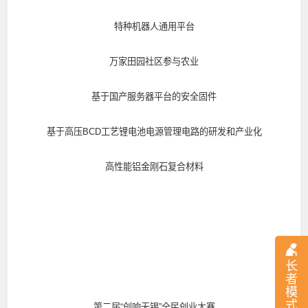
特种机器人通用平台
万家田园社区参与农业
基于国产服务器平台的安全固件
基于高压BCD工艺锂电池电源管理电路的研发和产业化
高性能铝金刚石复合材料
长
者
模
式
第二届“创响无锡”全民创业大赛