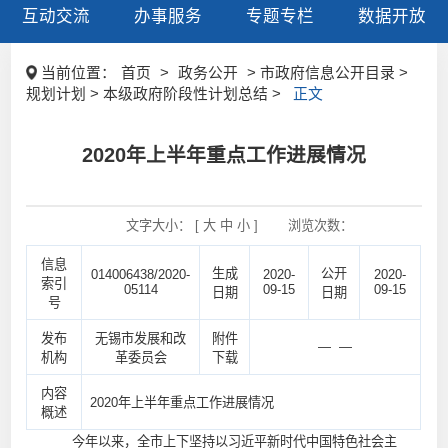
互动交流
办事服务
专题专栏
数据开放
当前位置：
首页
>
政务公开
> 市政府信息公开目录 >
规划计划 > 本级政府阶段性计划总结 >
正文
2020年上半年重点工作进展情况
文字大小： [
大
中
小
]
浏览次数：
信息
生成
公开
014006438/2020-
2020-
2020-
索引
05114
09-15
09-15
日期
日期
号
发布
无锡市发展和改
附件
— —
机构
革委员会
下载
内容
2020年上半年重点工作进展情况
概述
今年以来，全市上下坚持以习近平新时代中国特色社会主