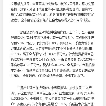
义思想为指导，全面落实中央和省、市委决策部署，努力克服
疫情、汛情和外部环境变化等不利因素的叠加影响，围绕“六
稳”“六保”打出政策“组合拳”，着眼“育新机”“开新局”跑出转型“加
速度”，全市疫情防控和经济社会发展取得来之不易的成绩。
一是经济运行在应对挑战中企稳向好。上半年，全市主要
经济指标中有8个实现正增长，较一季度多5个。完成地区生产
总值5516.32亿元、同比增长0.8%，实现了从一季度负增长到
浮出水面的反转。固定资产投资和工业投资分别增长4.8%和
13.1%，高于全省平均12和30.4个百分点。社会消费品零售总
额降幅较一季度收窄8.4个百分点。一般公共预算收入降幅较一
季度收窄4.5个百分点，税占比达86.3%、全省第一。金融机构
本外币存、贷款余额增量创近十年同期新高。城镇登记失业率
1.75%、全省最低。CPI涨幅低于全国、全省平均水平。
二是产业强市在接续奋斗中纵深推进。加快发展“三大经
济”，在全国地级市中率先出台5G产业发展规划，新投运5G基
站超5100个、全省最多；亚大资源集团等一批总部项目成功落
户；苏南硕放机场货邮吞吐量增长10.1%。高新技术产业产值