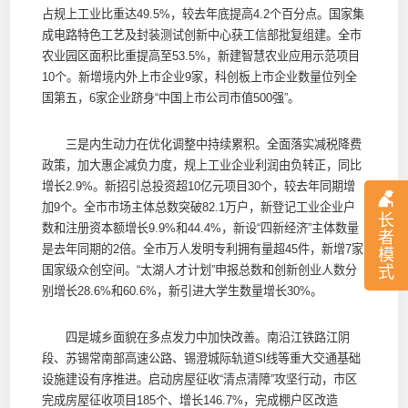
占规上工业比重达49.5%，较去年底提高4.2个百分点。国家集
成电路特色工艺及封装测试创新中心获工信部批复组建。全市
农业园区面积比重提高至53.5%，新建智慧农业应用示范项目
10个。新增境内外上市企业9家，科创板上市企业数量位列全
国第五，6家企业跻身“中国上市公司市值500强”。
三是内生动力在优化调整中持续累积。全面落实减税降费
政策，加大惠企减负力度，规上工业企业利润由负转正，同比
增长2.9%。新招引总投资超10亿元项目30个，较去年同期增
加9个。全市市场主体总数突破82.1万户，新登记工业企业户
长
数和注册资本额增长9.9%和44.4%，新设“四新经济”主体数量
者
是去年同期的2倍。全市万人发明专利拥有量超45件，新增7家
模
式
国家级众创空间。“太湖人才计划”申报总数和创新创业人数分
别增长28.6%和60.6%，新引进大学生数量增长30%。
四是城乡面貌在多点发力中加快改善。南沿江铁路江阴
段、苏锡常南部高速公路、锡澄城际轨道Sl线等重大交通基础
设施建设有序推进。启动房屋征收“清点清障”攻坚行动，市区
完成房屋征收项目185个、增长146.7%，完成棚户区改造