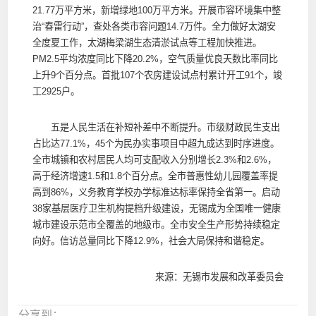
21.77万平方米，新增绿地100万平方米。开展市容环境集中整
治“春雷行动”，查处各类市容问题14.7万件。全力做好太湖安
全度夏工作，太湖梅梁湖生态清淤试点等工程加快推进。
PM2.5平均浓度同比下降20.2%，空气质量优良天数比率同比
上升9个百分点。首批107个农房建设试点村累计开工91个，竣
工2925户。
五是人民生活在补短补差中不断提升。市级财政民生支出
占比达77.1%，45个为民办实事项目中超九成达到时序进度。
全市城镇和农村居民人均可支配收入分别增长2.3%和2.6%，
高于经济增速1.5和1.8个百分点。全市普惠性幼儿园覆盖率提
高到86%，义务教育学校办学标准达标率保持全省第一。启动
38家基层医疗卫生机构提档升级建设，无锡成为全国唯一健康
城市建设示范市全覆盖的地级市。全市安全生产形势持续稳定
向好。信访总量同比下降12.9%，社会大局保持和谐稳定。
来源：无锡市发展和改革委员会
分享到：