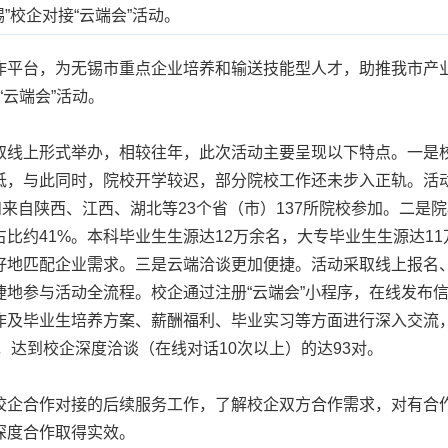
锡”校企对接“云端会”活动。
台，为无锡市重点企业培养和输送技能型人才，助推我市产业
接“云端会”活动。
线上形式举办，相较往年，此次活动主要呈现以下特点。一是校
低，与此同时，院校开学较迟，部分院校工作还未步入正轨。活
和来自陕西、江西、湖北等23个省（市）137所院校参加。二是院
占比约41%。本科毕业生生源达12万余名，大专毕业生生源达1
好地匹配企业需求。三是云端洽谈更加便捷。活动采取线上报名
捷地参与活动全流程。校企通过注册“云端会”小程序，在线发布
作及毕业生培养方案、薪酬福利、毕业实习等方面进行深入交流
，达到校企深度洽谈（在线对话10次以上）的达93对。
企合作对接的后续服务工作，了解校企双方合作需求，对有合作
深度合作取得实效。