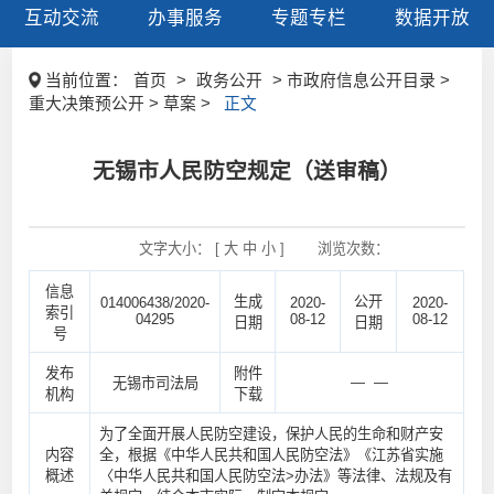
互动交流
办事服务
专题专栏
数据开放
当前位置：
首页
>
政务公开
> 市政府信息公开目录 >
重大决策预公开 > 草案 >
正文
无锡市人民防空规定（送审稿）
文字大小： [
大
中
小
]
浏览次数：
信息
生成
公开
014006438/2020-
2020-
2020-
索引
04295
08-12
08-12
日期
日期
号
发布
附件
— —
无锡市司法局
机构
下载
为了全面开展人民防空建设，保护人民的生命和财产安
内容
全，根据《中华人民共和国人民防空法》《江苏省实施
概述
〈中华人民共和国人民防空法>办法》等法律、法规及有