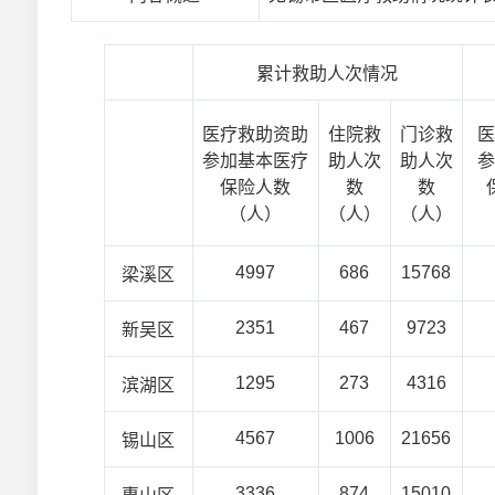
累计救助人次情况
医疗救助资助
住院救
门诊救
参加基本医疗
助人次
助人次
保险人数
数
数
（人）
（人）
（人）
4997
686
15768
梁溪区
2351
467
9723
新吴区
1295
273
4316
滨湖区
4567
1006
21656
锡山区
3336
874
15010