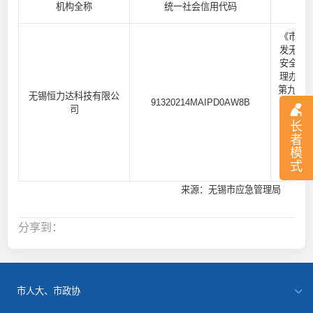
机构全称
统一社会信用代码
《市政
发无锡
安全生
理办法
第九项：
无锡恒力达科技有限公
91320214MAIPD0AW8B
安全生
司
者发生
长
有必要
者
生产安
模
行为的
式
来源：无锡市应急管理局
分享到：
市人大、市政协