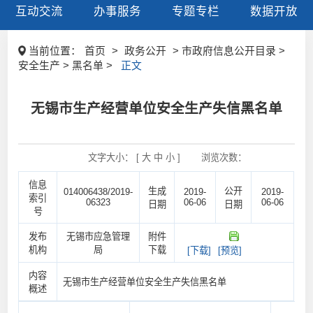
互动交流
办事服务
专题专栏
数据开放
当前位置：
首页
>
政务公开
> 市政府信息公开目录 >
安全生产 > 黑名单 >
正文
无锡市生产经营单位安全生产失信黑名单
文字大小： [
大
中
小
]
浏览次数：
信息
生成
公开
014006438/2019-
2019-
2019-
索引
06323
06-06
06-06
日期
日期
号
发布
无锡市应急管理
附件
机构
局
下载
[下载]
[预览]
内容
无锡市生产经营单位安全生产失信黑名单
概述