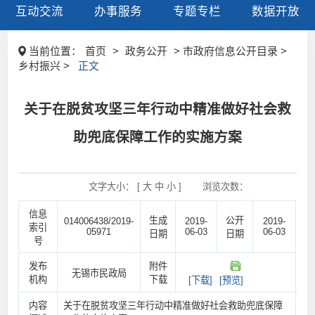
互动交流
办事服务
专题专栏
数据开放
当前位置：
首页
>
政务公开
> 市政府信息公开目录 >
乡村振兴 >
正文
关于在脱贫攻坚三年行动中精准做好社会救
助兜底保障工作的实施方案
文字大小： [
大
中
小
]
浏览次数：
信息
生成
公开
014006438/2019-
2019-
2019-
索引
05971
06-03
06-03
日期
日期
号
发布
附件
无锡市民政局
机构
下载
[下载]
[预览]
内容
关于在脱贫攻坚三年行动中精准做好社会救助兜底保障