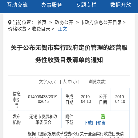
互动交流
办事服务
专题专栏
数据开放
当前位置：
首页
>
政务公开
> 市政府信息公开目录 >
价格收费 > 收费目录 >
正文
关于公布无锡市实行政府定价管理的经营服
务性收费目录清单的通知
文字大小： [
大
中
小
]
浏览次数：
信息
生成
公开
014006438/2019-
2019-
2019-
索引
02645
04-10
04-10
日期
日期
号
发布
无锡市发展和改
附件
机构
革委员会
下载
[下载]
[预览]
根据《国家发展改革委办公厅关于全面实行收费目录清