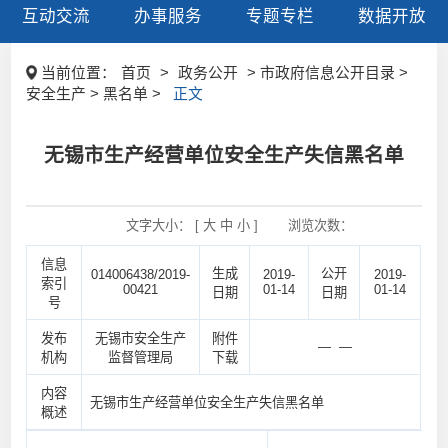
互动交流
办事服务
专题专栏
数据开放
当前位置：
首页
>
政务公开
> 市政府信息公开目录 >
安全生产 > 黑名单 >
正文
无锡市生产经营单位安全生产失信黑名单
文字大小： [
大
中
小
]
浏览次数：
信息
生成
公开
014006438/2019-
2019-
2019-
索引
00421
01-14
01-14
日期
日期
号
发布
无锡市安全生产
附件
— —
机构
监督管理局
下载
内容
无锡市生产经营单位安全生产失信黑名单
概述