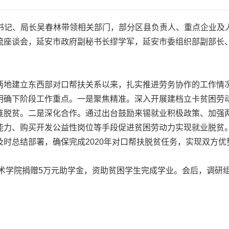
书记、局长吴春林带领相关部门，部分区县负责人、重点企业及
流座谈会，延安市政府副秘书长缪学军，延安市委组织部副部长
地建立东西部对口帮扶关系以来，扎实推进劳务协作的工作情况
明确下阶段工作重点。一是聚焦精准。深入开展建档立卡贫困劳
准脱贫。二是深化合作。通过出台鼓励来锡就业积极政策、加强
能力、购买开发公益性岗位等手段促进贫困劳动力实现就业脱贫
时总结部署，确保完成2020年对口帮扶脱贫任务，实现双方优
院捐赠5万元助学金，资助贫困学生完成学业。会后，调研组一