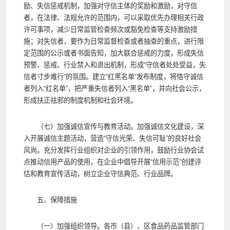
励、失信惩戒机制，加强对守信主体的奖励和激励，对守信
者，在法律、法规允许的范围内，可以采取优先办理相关行政
许可事项，减少日常监管检查频次或豁免检查等支持激励措
施；对失信者，要作为日常监督检查或者抽查的重点，进行限
定范围的公示或者书面告知，加大联合惩戒的力度，形成失信
预警、惩戒、行业禁入和退出机制，形成“守信者处处受益，失
信者寸步难行”的氛围。建立“红黑名单”发布制度，将恪守诚信
者列入“红名单”，把严重失信者列入“黑名单”，并向社会公示，
形成扶正祛邪的制度机制和社会环境。
（七）加强诚信宣传与教育活动。加强诚信文化建设，深
入开展诚信主题活动，营造“守信光荣、失信可耻”的良好社会
风尚。充分发挥行业组织对企业的引领作用，鼓励行业协会试
点推动信用产品的使用，在企业中倡导开展“信用示范”创建评
估和教育宣传活动，树立企业守信典范、行业品牌。
五、保障措施
（一）加强组织领导。各市（县）、区食品药品监管部门