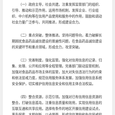
（一）政府主导，社会共建。注重发挥监管部门的组织、
引导、推动和示范作用，运用市场机制，发挥企业、行业组
织、中介机构等在信用产品使用和服务中的作用，鼓励和调动
社会力量广泛参与，共同推进，形成建设合力。
（二）重点突破，整体推进。坚持问题导向，着力破解长
期困扰食品药品诚信建设的普遍性问题，在食品药品诚信建设
的关键环节和重点领域，形成合力，攻坚突破。
（三）完善制度，强化监管。强化对信用信息的记录、归
集、处理、公开和应用等全程管理。完善部门联动监管机制，
加强对食品药品市场主体的监管，加大对失信违法行为的约束
和依法惩戒力度，规范信用服务体系发展，加强信用信息系统
安全保护，切实维护信用信息安全和信用主体合法权益。
（四）整合资源，示范引领。加强对已有信用信息资源的
整合，打破信息孤岛，注重信息质量和效用，实现信用信息的
互联互通和共享应用。选择有条件的地区开展信用建设试点，
率先探索，大胆创新，以点带面，形成守信激励和失信惩戒的