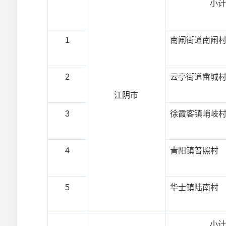
小
1
南闸街道南闸
2
云亭街道畲城
江阴市
3
徐霞客镇峭岐
4
青阳镇普照村
5
华士镇陆南村
小