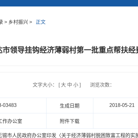
 > 乡村振兴 >
正文
达市领导挂钩经济薄弱村第一批重点帮扶经
文字大小： [
大
中
小
]
浏览次数：
8-03483
2018-05-21
生成日期
工作办公室
附件下载
无锡市人民政府办公室印发〈关于经济薄弱村脱困致富工程的实施意