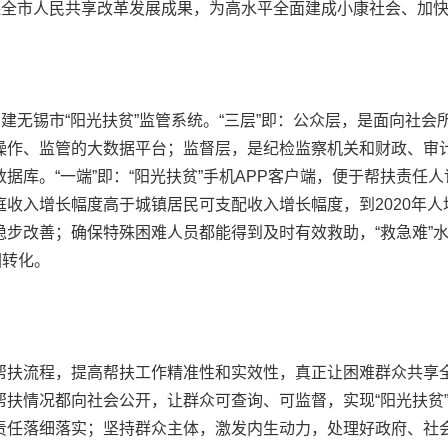
保全市人民共享改革发展成果，为高水平全面建成小康社会、加快
无锡市“阳光扶贫”监管系统。“三层”即：公众层，是面向社会
操作、监管的大数据平台；监督层，是纪检监察机关和财政、审计
据库。“一端”即：“阳光扶贫”手机APP客户端，便于帮扶责任
收入增长幅度高于城镇居民可支配收入增长幅度，到2020年人均
步改善；确保特殊困难人员都能得到及时有效救助，“救急难”水
困转化。
扶流程，提高帮扶工作精准性和实效性，真正让困难群众共享全
帮扶情况都向社会公开，让群众可查询、可监督，实现“阳光扶贫
责任落细落实；坚持群众主体，激发内生动力，处理好政府、社