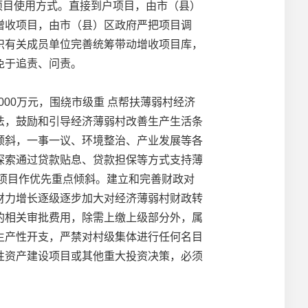
项目使用方式。直接到户项目，由市（县）
增收项目，由市（县）区政府严把项目调
织有关成员单位完善统筹带动增收项目库，
免于追责、问责。
00万元，围绕市级重 点帮扶薄弱村经济
法，鼓励和引导经济薄弱村改善生产生活条
倾斜，一事一议、环境整治、产业发展等各
探索通过贷款贴息、贷款担保等方式支持薄
”项目作优先重点倾斜。建立和完善财政对
财力增长逐级逐步加大对经济薄弱村财政转
的相关审批费用，除需上缴上级部分外，属
生产性开支，严禁对村级集体进行任何名目
性资产建设项目或其他重大投资决策，必须