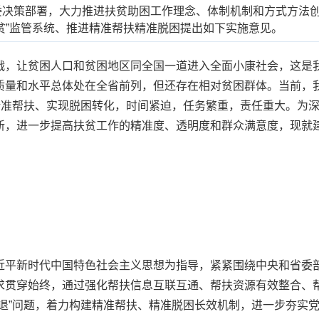
委决策部署，大力推进扶贫助困工作理念、体制机制和方式方法
贫”监管系统、推进精准帮扶精准脱困提出如下实施意见。
，让贫困人口和贫困地区同全国一道进入全面小康社会，这是我
质量和水平总体处在全省前列，但还存在相对贫困群体。当前，
进精准帮扶、实现脱困转化，时间紧迫，任务繁重，责任重大。为
新，进一步提高扶贫工作的精准度、透明度和群众满意度，现就建
平新时代中国特色社会主义思想为指导，紧紧围绕中央和省委部
求贯穿始终，通过强化帮扶信息互联互通、帮扶资源有效整合、
何退”问题，着力构建精准帮扶、精准脱困长效机制，进一步夯实