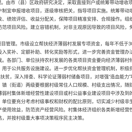
。由市（县）区政府研究决定，采取直接到户或统筹带动增收
户制宜申报增收项目，逐级审核把关，指导项目实施。统筹带动
收、绩效评估、收益分配关，保障项目精准安排、合规操作。组
防范项目风险。建立容错机制，对非主观原因导致的项目风险，
管理。市级设立帮扶经济薄弱村发展专项资金，每年不低于30
投入奖补、定额补助、转化奖励等形式，进一步完善资金管理办
伐。各部门、单位扶持农村发展的各类项目资金要向经济薄弱村
，用于公共服务设施建设。进一步优化帮扶资金管理机制，积极
式扶贫，深入排查、科学论证薄弱村储备项目，对增强“造血能力
、镇（街道）两级要根据村级常住人口规模、村级支出情况，随
薄弱村集体新增经营性建设项目或村公益事业建设项目中涉及到
、单位要充分考虑村级事权和财权的配比原则，切实减少村级非
产使用效益，防范资产经营风险。村集体经济组织各类新增经营
估，并按村级重大事项决策程序民主决策。