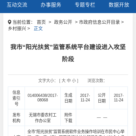
互动交流
办事服务
专题专栏
数据开放
当前位置：
首页
>
政务公开
> 市政府信息公开目录 >
乡村振兴 >
正文
我市“阳光扶贫”监管系统平台建设进入攻坚
阶段
文字大小： [
大
中
小
]
浏览次数：
信息
生成
公开
014006438/2017-
2017-
2017-
索引
08068
11-24
11-24
日期
日期
号
发布
无锡市委农村工
附件
— —
机构
作办公室
下载
全市“阳光扶贫”监管系统软件业务操作培训在市民中心举