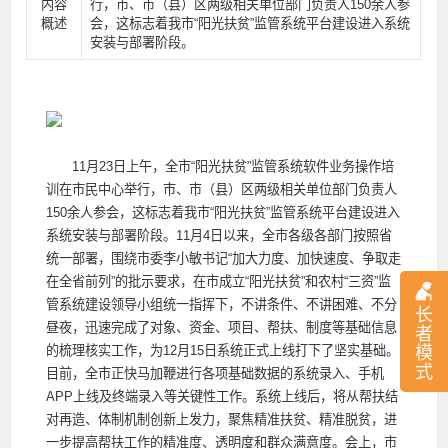
内容
行，市、市（县）区两级相关单位部门负责人150余人参
概述
会，这标志着我市“阳光扶贫”监管系统平台建设进入系统
安装与部署阶段。
11月23日上午，全市“阳光扶贫”监管系统软件业务操作培
训在市民中心举行，市、市（县）区两级相关单位部门负责人
150余人参会，这标志着我市“阳光扶贫”监管系统平台建设进入
系统安装与部署阶段。11月4日以来，全市各级各部门按照省
统一部署，围绕市委李小敏书记“加大力度、加快速度、争取走
在全省前列”的批示要求，在市成立“阳光扶贫”和农村“三资”监
管系统建设领导小组统一指挥下，不讲条件、不讲困难、不分
长
昼夜，迅速完成了对象、资金、项目、帮扶、制度等基础信息
者
的梳理核实工作，为12月15日系统正式上线打下了坚实基础。
模
式
目前，全市正快马加鞭进行各项基础数据的系统录入、手机
APP上线及终端录入等关键性工作。系统上线后，将从帮扶结
对再造、体制机制创新上发力，聚焦精准扶贫、精准脱贫，进
一步提高帮扶工作的精准度、透明度和群众满意度。会上，市